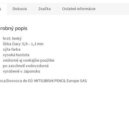
s
Diskusia
Značka
Ostatné informácie
robný popis
hrot: tenký
šírka čiary: 0,9 – 1,3 mm
sýta farba
vysoká hustota
vnútorné aj vonkajšie použitie
po zaschnutí vodovzdorná
vyrobené v Japonsku
bca/Dovozca do EÚ: MITSUBISHI PENCIL Europe SAS