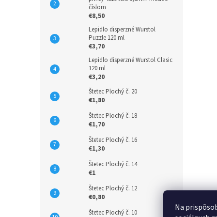
číslom
€8,50
Lepidlo disperzné Wurstol
Puzzle 120 ml
€3,70
Lepidlo disperzné Wurstol Clasic
120 ml
€3,20
Štetec Plochý č. 20
€1,80
Štetec Plochý č. 18
€1,70
Štetec Plochý č. 16
€1,30
Štetec Plochý č. 14
€1
Štetec Plochý č. 12
€0,80
Na prispôsob
Štetec Plochý č. 10