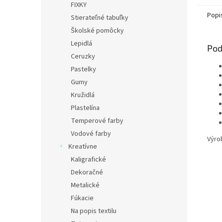
FIXKY
Popi
Stierateľné tabuľky
Školské pomôcky
Lepidlá
Pod
Ceruzky
Pastelky
Gumy
Kružidlá
Plastelína
Temperové farby
Vodové farby
Výro
Kreatívne
Kaligrafické
Dekoračné
Metalické
Fúkacie
Na popis textilu