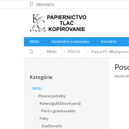
Prejsť
0905439874
na
obsah
MENU
Obchodné podmienky
Kontakty
Domov
MENU
POSCA
Posca PC-3M popisovač
B
Posc
o
Preskočiť
č
Priemer
Neohod
Kategórie
kategórie
n
hodnote
ý
produkt
MENU
p
je
Písacie potreby
0,0
a
z
Rolery(guľôčkové perá)
n
5
e
Perá s gravírovaním
hviezdič
l
Fixky
Značkovače