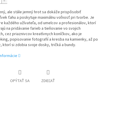
ný, ale stále jemný hrot sa dokáže prispôsobiť
vek ťahu a poskytuje maximálnu voľnosť pri tvorbe. Je
re každého užívateľa, od umelcov a profesionálov, ktorí
ajú na pridávanie farieb a tieňovanie vo svojich
h, cez priaznivcov kreatívnych koníčkov, ako je
ing, popisovanie fotografií a kresba na kamienky, až po
, ktorí si zdobia svoje dosky, tričká a bundy.
informácie
OPÝTAŤ SA
ZDIEĽAŤ