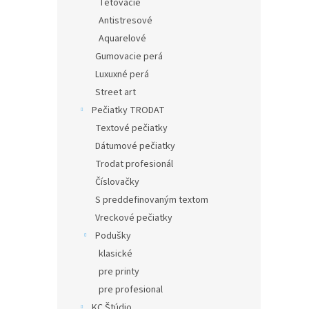
Tetovacie
Antistresové
Aquarelové
Gumovacie perá
Luxuxné perá
Street art
Pečiatky TRODAT
Textové pečiatky
Dátumové pečiatky
Trodat profesionál
Číslovačky
S preddefinovaným textom
Vreckové pečiatky
Podušky
klasické
pre printy
pre profesional
KC Štúdio