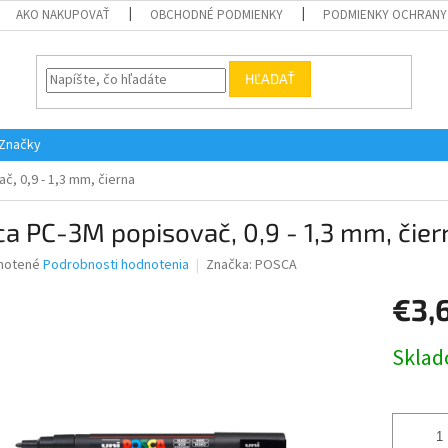
AKO NAKUPOVAŤ
OBCHODNÉ PODMIENKY
PODMIENKY OCHRANY
HĽADAŤ
Značky
, 0,9 - 1,3 mm, čierna
a PC-3M popisovač, 0,9 - 1,3 mm, čier
né
notené
Podrobnosti hodnotenia
Značka:
POSCA
nie
€3,
u
Jednotk
Skla
cena:
iek.