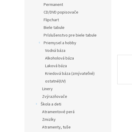
Permanent
CD/DVD popisovače
Flipchart
Biele tabule
Príslušenstvo pre biele tabule
Priemysel a hobby
Vodná báza
Alkoholová báza
Laková báza
Kriedová báza (zmývateľné)
ostatné(UV)
Linery
Zvýrazňovače
Škola a deti
Atramentové perá
Zmizíky
Atramenty, tuše