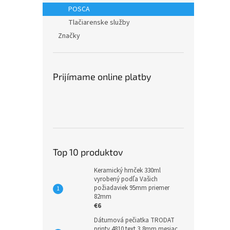
POSCA
Tlačiarenske služby
Značky
Prijímame online platby
Top 10 produktov
Keramický hrnček 330ml
vyrobený podľa Vašich
požiadaviek 95mm priemer
82mm
€6
Dátumová pečiatka TRODAT
printy 4810 text 3,8mm mesiac