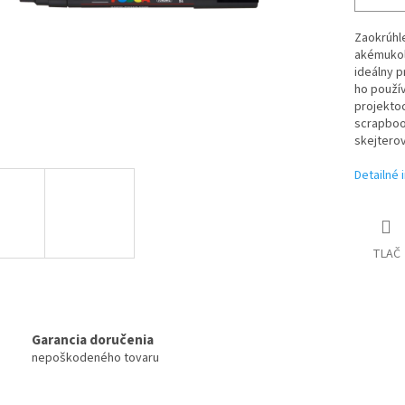
Zaokrúhle
akémukoľ
ideálny p
ho použív
projektoc
scrapbook
skejterov
Detailné 
TLAČ
Garancia doručenia
nepoškodeného tovaru