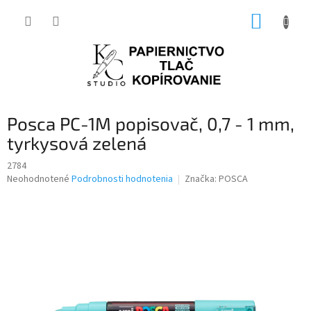
Prejsť
NÁKUP
na
obsah
KOŠÍK
Posca PC-1M popisovač, 0,7 - 1 mm,
tyrkysová zelená
2784
Priemerné
Neohodnotené
Podrobnosti hodnotenia
Značka:
POSCA
hodnotenie
produktu
je
0,0
z
5
hviezdičiek.