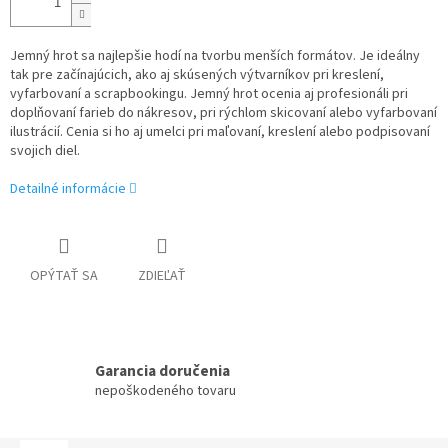
Jemný hrot sa najlepšie hodí na tvorbu menších formátov. Je ideálny
tak pre začínajúcich, ako aj skúsených výtvarníkov pri kreslení,
vyfarbovaní a scrapbookingu. Jemný hrot ocenia aj profesionáli pri
doplňovaní farieb do nákresov, pri rýchlom skicovaní alebo vyfarbovaní
ilustrácií. Cenia si ho aj umelci pri maľovaní, kreslení alebo podpisovaní
svojich diel.
Detailné informácie
OPÝTAŤ SA
ZDIEĽAŤ
Garancia doručenia
nepoškodeného tovaru