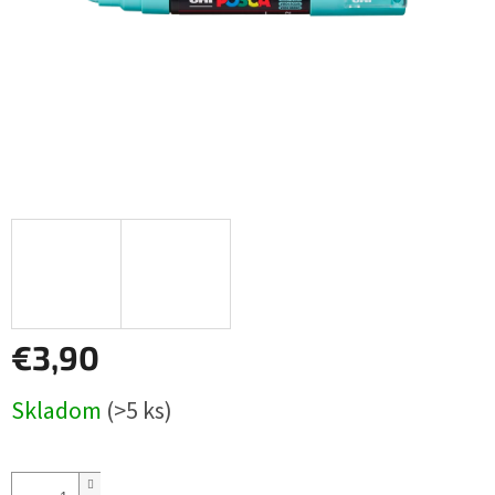
€3,90
Jednotková
Skladom
(>5 ks)
cena: