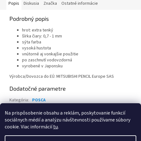
Popis
Diskusia
Značka
Ostatné informácie
Podrobný popis
hrot: extra tenký
šírka čiary: 0,7 - 1 mm
sýta farba
vysoká hustota
vnútorné aj vonkajšie použitie
po zaschnutí vodovzdorná
vyrobené v Japonsku
Výrobca/Dovozca do EÚ: MITSUBISHI PENCIL Europe SAS
Dodatočné parametre
Kategória
:
POSCA
Záruka
:
2 roky
Na prispôsobenie obsahu a reklám, poskytovanie funkcií
sociálnych médií a analýzu návštevnosti používame súbory
Z
cookie. Viac informácií
tu
.
á
Vytvoril Shoptet
p