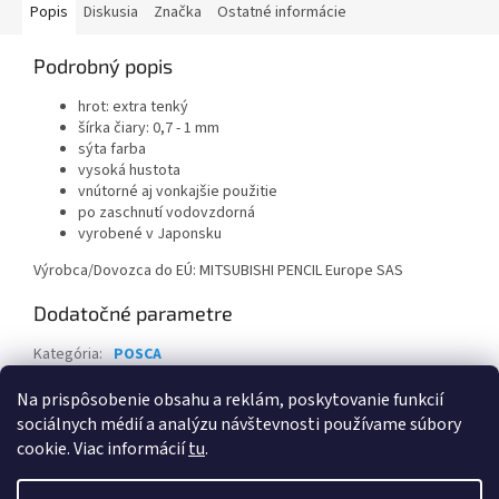
Popis
Diskusia
Značka
Ostatné informácie
Podrobný popis
hrot: extra tenký
šírka čiary: 0,7 - 1 mm
sýta farba
vysoká hustota
vnútorné aj vonkajšie použitie
po zaschnutí vodovzdorná
vyrobené v Japonsku
Výrobca/Dovozca do EÚ: MITSUBISHI PENCIL Europe SAS
Dodatočné parametre
Kategória
:
POSCA
Záruka
:
2 roky
Na prispôsobenie obsahu a reklám, poskytovanie funkcií
sociálnych médií a analýzu návštevnosti používame súbory
Z
cookie. Viac informácií
tu
.
á
Vytvoril Shoptet
p