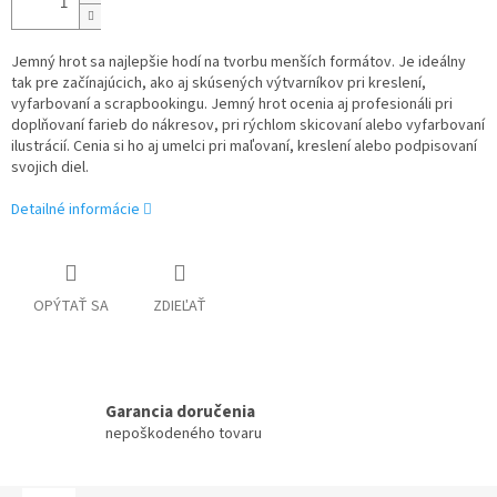
Jemný hrot sa najlepšie hodí na tvorbu menších formátov. Je ideálny
tak pre začínajúcich, ako aj skúsených výtvarníkov pri kreslení,
vyfarbovaní a scrapbookingu. Jemný hrot ocenia aj profesionáli pri
doplňovaní farieb do nákresov, pri rýchlom skicovaní alebo vyfarbovaní
ilustrácií. Cenia si ho aj umelci pri maľovaní, kreslení alebo podpisovaní
svojich diel.
Detailné informácie
OPÝTAŤ SA
ZDIEĽAŤ
Garancia doručenia
nepoškodeného tovaru