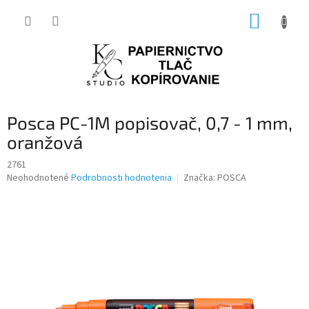
Prejsť
NÁKUP
na
obsah
KOŠÍK
Posca PC-1M popisovač, 0,7 - 1 mm,
oranžová
2761
Priemerné
Neohodnotené
Podrobnosti hodnotenia
Značka:
POSCA
hodnotenie
produktu
je
0,0
z
5
hviezdičiek.