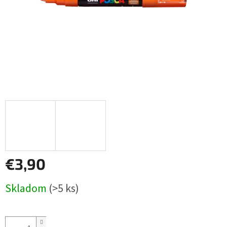
€3,90
Jednotková
Skladom
(>5 ks)
cena: