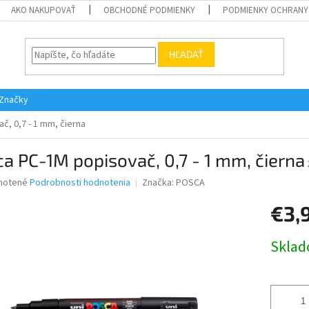
AKO NAKUPOVAŤ
OBCHODNÉ PODMIENKY
PODMIENKY OCHRANY
HĽADAŤ
Značky
č, 0,7 - 1 mm, čierna
a PC-1M popisovač, 0,7 - 1 mm, čierna
né
notené
Podrobnosti hodnotenia
Značka:
POSCA
nie
€3,
u
Jednotk
Skla
cena:
iek.