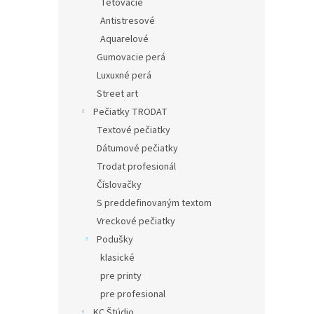
Tetovacie
Antistresové
Aquarelové
Gumovacie perá
Luxuxné perá
Street art
Pečiatky TRODAT
Textové pečiatky
Dátumové pečiatky
Trodat profesionál
Číslovačky
S preddefinovaným textom
Vreckové pečiatky
Podušky
klasické
pre printy
pre profesional
KC Štúdio