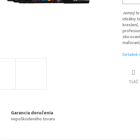
Jemný hro
ideálny t
kreslení,
profesion
skicovaní 
maľovaní,
Detailné 
TLAČ
Garancia doručenia
nepoškodeného tovaru