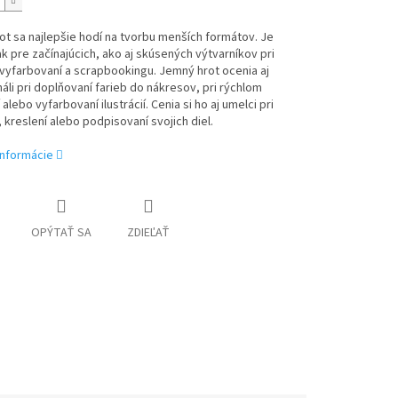
t sa najlepšie hodí na tvorbu menších formátov. Je
ak pre začínajúcich, ako aj skúsených výtvarníkov pri
 vyfarbovaní a scrapbookingu. Jemný hrot ocenia aj
áli pri doplňovaní farieb do nákresov, pri rýchlom
alebo vyfarbovaní ilustrácií. Cenia si ho aj umelci pri
 kreslení alebo podpisovaní svojich diel.
informácie
OPÝTAŤ SA
ZDIEĽAŤ