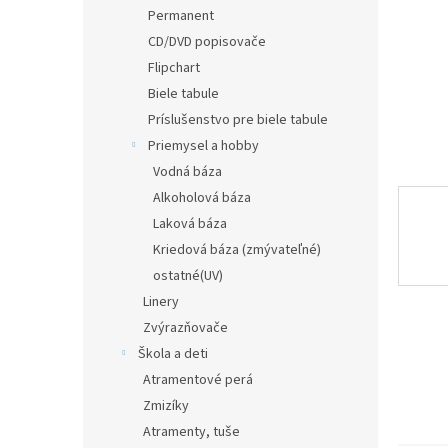
Permanent
CD/DVD popisovače
Flipchart
Biele tabule
Príslušenstvo pre biele tabule
Priemysel a hobby
Vodná báza
Alkoholová báza
Laková báza
Kriedová báza (zmývateľné)
ostatné(UV)
Linery
Zvýrazňovače
Škola a deti
Atramentové perá
Zmizíky
Atramenty, tuše