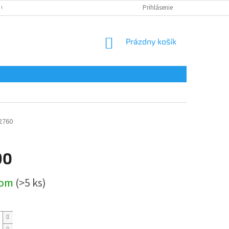
 OSOBNÝCH ÚDAJOV
Prihlásenie
NÁKUPNÝ
Prázdny košík
KOŠÍK
2760
90
ová
dom
(>5 ks)