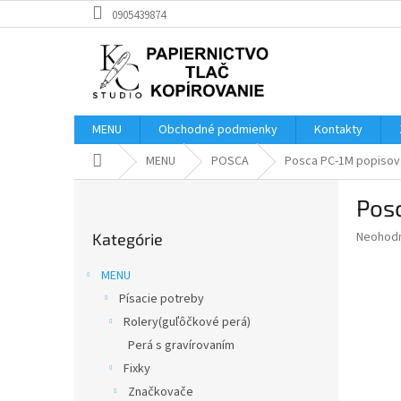
Prejsť
0905439874
na
obsah
MENU
Obchodné podmienky
Kontakty
Domov
MENU
POSCA
Posca PC-1M popisova
B
Posc
o
Preskočiť
č
Priemer
Neohod
Kategórie
kategórie
n
hodnote
ý
produkt
MENU
p
je
Písacie potreby
0,0
a
z
Rolery(guľôčkové perá)
n
5
e
Perá s gravírovaním
hviezdič
l
Fixky
Značkovače