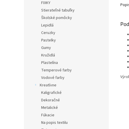
FIXKY
Popi
Stierateľné tabuľky
Školské pomôcky
Pod
Lepidlá
Ceruzky
Pastelky
Gumy
Kružidlá
Plastelína
Temperové farby
Výro
Vodové farby
Kreatívne
Kaligrafické
Dekoračné
Metalické
Fúkacie
Na popis textilu