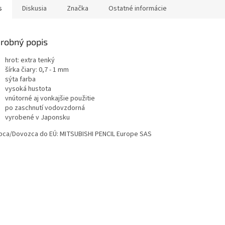
s
Diskusia
Značka
Ostatné informácie
robný popis
hrot: extra tenký
šírka čiary: 0,7 - 1 mm
sýta farba
vysoká hustota
vnútorné aj vonkajšie použitie
po zaschnutí vodovzdorná
vyrobené v Japonsku
bca/Dovozca do EÚ: MITSUBISHI PENCIL Europe SAS