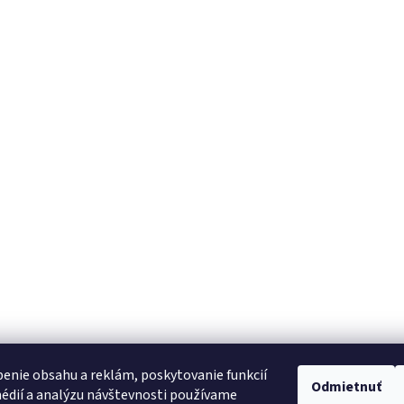
enie obsahu a reklám, poskytovanie funkcií
Odmietnuť
édií a analýzu návštevnosti používame