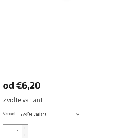
od
€6,20
Jednotková
Zvoľte variant
cena:
Variant