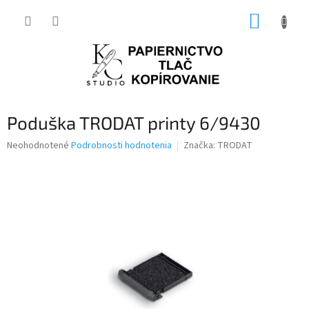
Prejsť
NÁKUP
na
obsah
KOŠÍK
Poduška TRODAT printy 6/9430
Priemerné
Neohodnotené
Podrobnosti hodnotenia
Značka:
TRODAT
hodnotenie
produktu
je
0,0
z
5
hviezdičiek.