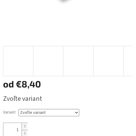
od
€8,40
Jednotková
Zvoľte variant
cena:
Variant