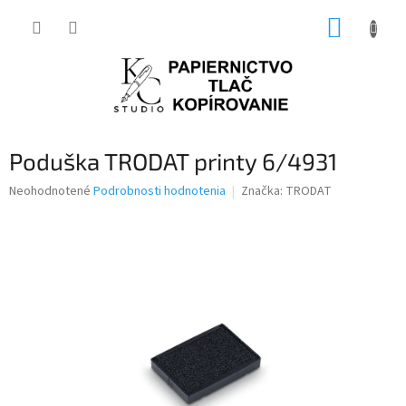
Prejsť
NÁKUP
na
obsah
KOŠÍK
Poduška TRODAT printy 6/4931
Priemerné
Neohodnotené
Podrobnosti hodnotenia
Značka:
TRODAT
hodnotenie
produktu
je
0,0
z
5
hviezdičiek.