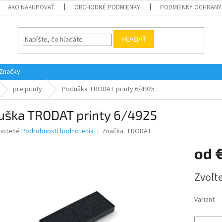
AKO NAKUPOVAŤ
OBCHODNÉ PODMIENKY
PODMIENKY OCHRANY
HĽADAŤ
Značky
pre printy
Poduška TRODAT printy 6/4925
uška TRODAT printy 6/4925
né
notené
Podrobnosti hodnotenia
Značka:
TRODAT
nie
od
u
Jednotk
Zvoľte
cena:
iek.
Variant