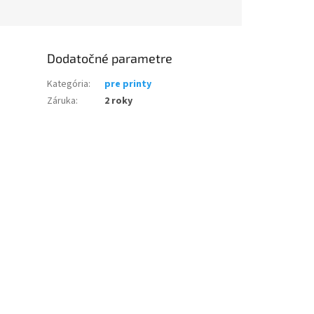
Dodatočné parametre
Kategória
:
pre printy
Záruka
:
2 roky