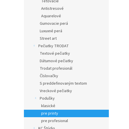
Tetovacie
Antistresové
Aquarelové
Gumovacie perá
Luxuxné perá
Street art
Pečiatky TRODAT
Textové pečiatky
Dátumové pečiatky
Trodat profesionál
Číslovačky
S preddefinovaným textom
Vreckové pečiatky
Podušky
klasické
pre printy
pre profesional
KC Štúdio