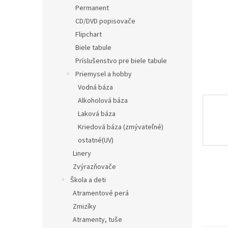
Permanent
CD/DVD popisovače
Flipchart
Biele tabule
Príslušenstvo pre biele tabule
Priemysel a hobby
Vodná báza
Alkoholová báza
Laková báza
Kriedová báza (zmývateľné)
ostatné(UV)
Linery
Zvýrazňovače
Škola a deti
Atramentové perá
Zmizíky
Atramenty, tuše