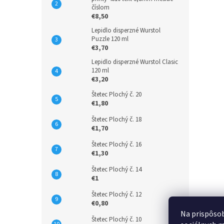
číslom
€8,50
Lepidlo disperzné Wurstol
Puzzle 120 ml
€3,70
Lepidlo disperzné Wurstol Clasic
120 ml
€3,20
Štetec Plochý č. 20
€1,80
Štetec Plochý č. 18
€1,70
Štetec Plochý č. 16
€1,30
Štetec Plochý č. 14
€1
Štetec Plochý č. 12
€0,80
Na prispôsob
Štetec Plochý č. 10