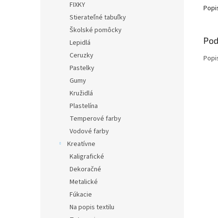
FIXKY
Popi
Stierateľné tabuľky
Školské pomôcky
Pod
Lepidlá
Ceruzky
Popi
Pastelky
Gumy
Kružidlá
Plastelína
Temperové farby
Vodové farby
Kreatívne
Kaligrafické
Dekoračné
Metalické
Fúkacie
Na popis textilu