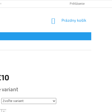
 OSOBNÝCH ÚDAJOV
Prihlásenie
NÁKUPNÝ
Prázdny košík
KOŠÍK
€10
ová
 variant