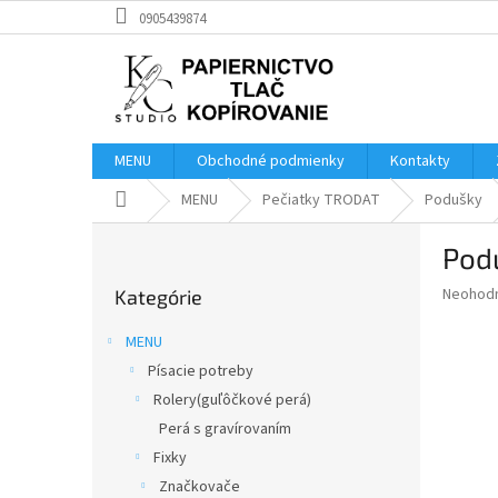
Prejsť
0905439874
na
obsah
MENU
Obchodné podmienky
Kontakty
Domov
MENU
Pečiatky TRODAT
Podušky
B
Pod
o
Preskočiť
č
Priemer
Neohod
Kategórie
kategórie
n
hodnote
ý
produkt
MENU
p
je
Písacie potreby
0,0
a
z
Rolery(guľôčkové perá)
n
5
e
Perá s gravírovaním
hviezdič
l
Fixky
Značkovače