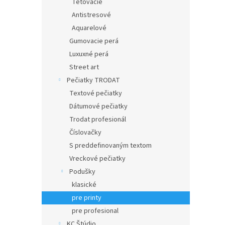
Tetovacie
Antistresové
Aquarelové
Gumovacie perá
Luxuxné perá
Street art
Pečiatky TRODAT
Textové pečiatky
Dátumové pečiatky
Trodat profesionál
Číslovačky
S preddefinovaným textom
Vreckové pečiatky
Podušky
klasické
pre printy
pre profesional
KC Štúdio