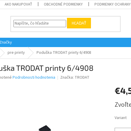
AKO NAKUPOVAŤ
OBCHODNÉ PODMIENKY
PODMIENKY OCHRANY
HĽADAŤ
Značky
pre printy
Poduška TRODAT printy 6/4908
uška TRODAT printy 6/4908
né
notené
Podrobnosti hodnotenia
Značka:
TRODAT
nie
€4,
u
Jednotk
Zvoľte
cena:
iek.
Variant