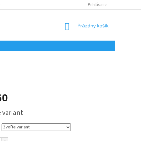
 OSOBNÝCH ÚDAJOV
Prihlásenie
NÁKUPNÝ
Prázdny košík
KOŠÍK
50
ová
 variant