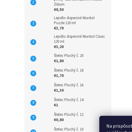
číslom
€8,50
Lepidlo disperzné Wurstol
Puzzle 120 ml
€3,70
Lepidlo disperzné Wurstol Clasic
120 ml
€3,20
Štetec Plochý č. 20
€1,80
Štetec Plochý č. 18
€1,70
Štetec Plochý č. 16
€1,30
Štetec Plochý č. 14
€1
Štetec Plochý č. 12
€0,80
Na prispôsob
Štetec Plochý č. 10