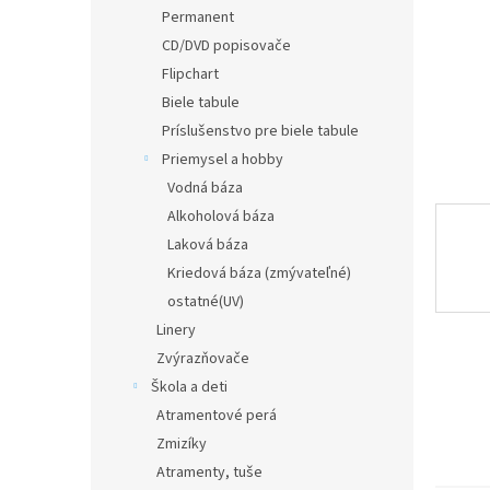
Permanent
CD/DVD popisovače
Flipchart
Biele tabule
Príslušenstvo pre biele tabule
Priemysel a hobby
Vodná báza
Alkoholová báza
Laková báza
Kriedová báza (zmývateľné)
ostatné(UV)
Linery
Zvýrazňovače
Škola a deti
Atramentové perá
Zmizíky
Atramenty, tuše