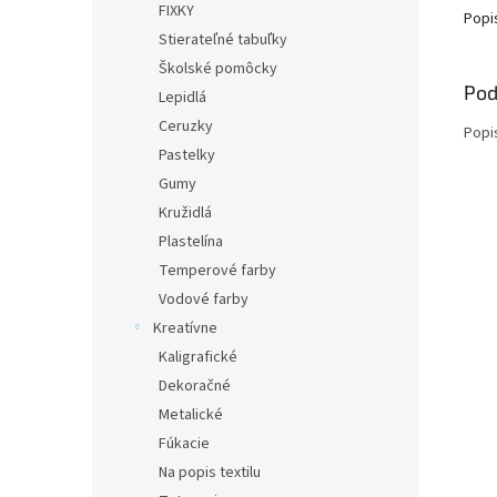
FIXKY
Popi
Stierateľné tabuľky
Školské pomôcky
Pod
Lepidlá
Ceruzky
Popi
Pastelky
Gumy
Kružidlá
Plastelína
Temperové farby
Vodové farby
Kreatívne
Kaligrafické
Dekoračné
Metalické
Fúkacie
Na popis textilu