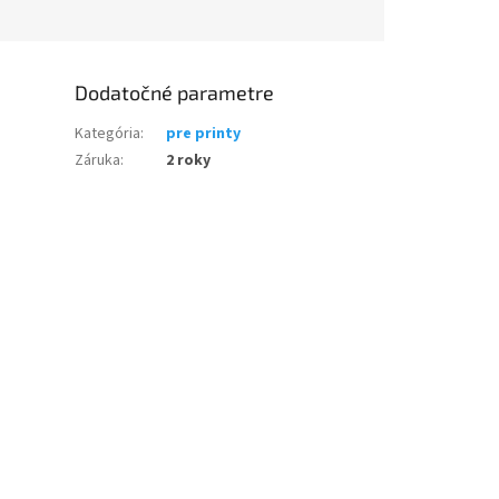
Dodatočné parametre
Kategória
:
pre printy
Záruka
:
2 roky