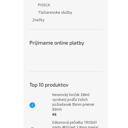
POSCA
Tlačiarenske služby
Značky
Prijímame online platby
Top 10 produktov
Keramický hrnček 330ml
vyrobený podľa Vašich
požiadaviek 95mm priemer
82mm
€6
Dátumová pečiatka TRODAT
printy 4810 text 3,8mm mesiac