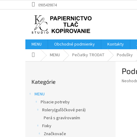
Prejsť
0905439874
na
obsah
MENU
Obchodné podmienky
Kontakty
Domov
MENU
Pečiatky TRODAT
Podušky
B
Pod
o
Preskočiť
č
Priemer
Neohod
Kategórie
kategórie
n
hodnote
ý
produkt
MENU
p
je
Písacie potreby
0,0
a
z
Rolery(guľôčkové perá)
n
5
e
Perá s gravírovaním
hviezdič
l
Fixky
Značkovače