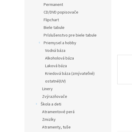
Permanent
CD/DVD popisovače
Flipchart
Biele tabule
Príslušenstvo pre biele tabule
Priemysel a hobby
Vodná báza
Alkoholová báza
Laková báza
Kriedová báza (zmývateľné)
ostatné(UV)
Linery
Zvýrazňovače
Škola a deti
Atramentové perá
Zmizíky
Atramenty, tuše