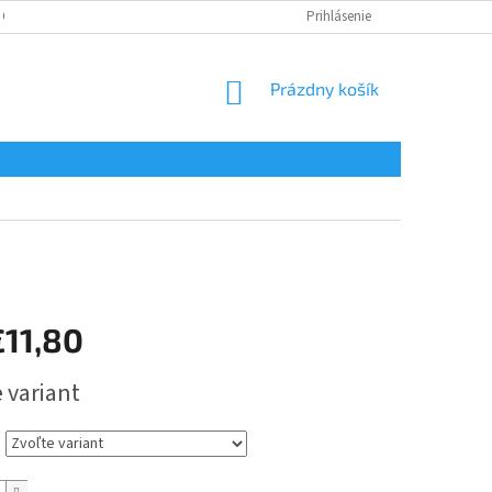
 OSOBNÝCH ÚDAJOV
Prihlásenie
NÁKUPNÝ
Prázdny košík
KOŠÍK
€11,80
ová
 variant