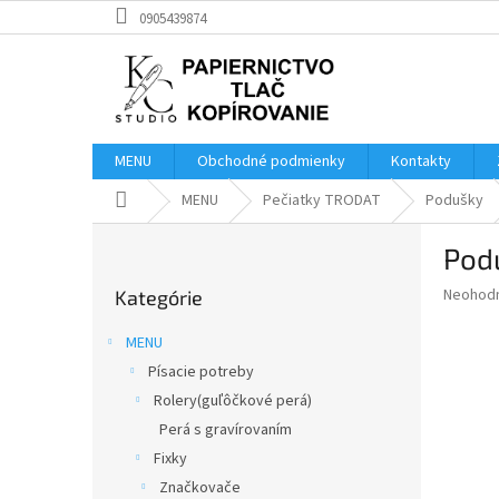
Prejsť
0905439874
na
obsah
MENU
Obchodné podmienky
Kontakty
Domov
MENU
Pečiatky TRODAT
Podušky
B
Pod
o
Preskočiť
č
Priemer
Neohod
Kategórie
kategórie
n
hodnote
ý
produkt
MENU
p
je
Písacie potreby
0,0
a
z
Rolery(guľôčkové perá)
n
5
e
Perá s gravírovaním
hviezdič
l
Fixky
Značkovače