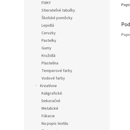
FIXKY
Popi
Stierateľné tabuľky
Školské pomôcky
Pod
Lepidlá
Ceruzky
Popi
Pastelky
Gumy
Kružidlá
Plastelína
Temperové farby
Vodové farby
Kreatívne
Kaligrafické
Dekoračné
Metalické
Fúkacie
Na popis textilu