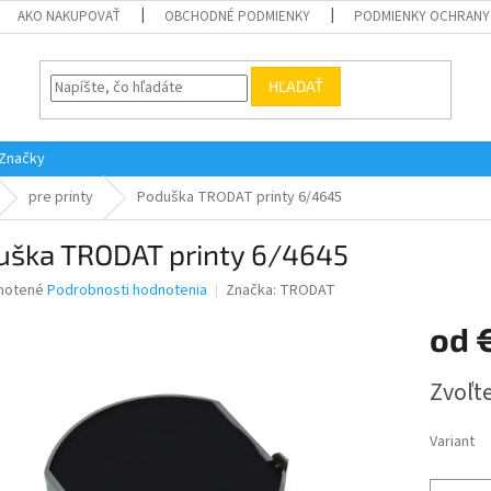
AKO NAKUPOVAŤ
OBCHODNÉ PODMIENKY
PODMIENKY OCHRANY
HĽADAŤ
Značky
pre printy
Poduška TRODAT printy 6/4645
uška TRODAT printy 6/4645
né
notené
Podrobnosti hodnotenia
Značka:
TRODAT
nie
od
u
Jednotk
Zvoľte
cena:
iek.
Variant