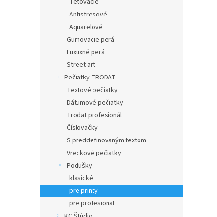
Tetovacie
Antistresové
Aquarelové
Gumovacie perá
Luxuxné perá
Street art
Pečiatky TRODAT
Textové pečiatky
Dátumové pečiatky
Trodat profesionál
Číslovačky
S preddefinovaným textom
Vreckové pečiatky
Podušky
klasické
pre printy
pre profesional
KC Štúdio