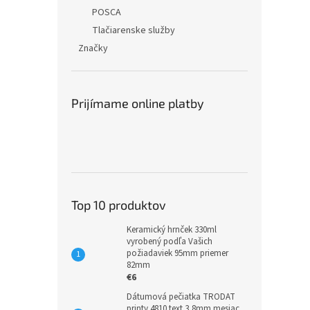
POSCA
Tlačiarenske služby
Značky
Prijímame online platby
Top 10 produktov
Keramický hrnček 330ml
vyrobený podľa Vašich
požiadaviek 95mm priemer
82mm
€6
Dátumová pečiatka TRODAT
printy 4810 text 3,8mm mesiac