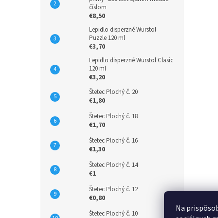
číslom
€8,50
Lepidlo disperzné Wurstol
Puzzle 120 ml
€3,70
Lepidlo disperzné Wurstol Clasic
120 ml
€3,20
Štetec Plochý č. 20
€1,80
Štetec Plochý č. 18
€1,70
Štetec Plochý č. 16
€1,30
Štetec Plochý č. 14
€1
Štetec Plochý č. 12
€0,80
Na prispôsob
Štetec Plochý č. 10