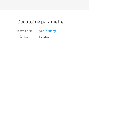
Dodatočné parametre
Kategória
:
pre printy
Záruka
:
2 roky