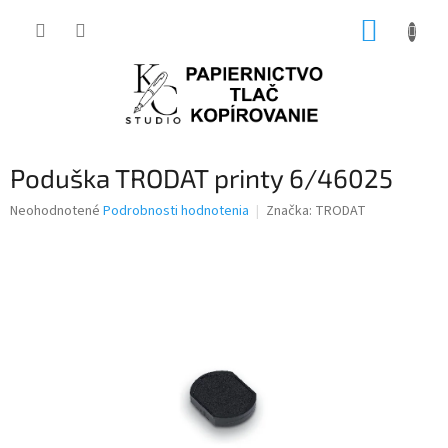
Prejsť
NÁKUP
na
obsah
KOŠÍK
Poduška TRODAT printy 6/46025
Priemerné
Neohodnotené
Podrobnosti hodnotenia
Značka:
TRODAT
hodnotenie
produktu
je
0,0
z
5
hviezdičiek.