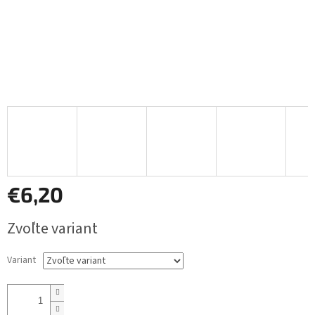
€6,20
Jednotková
Zvoľte variant
cena:
Variant