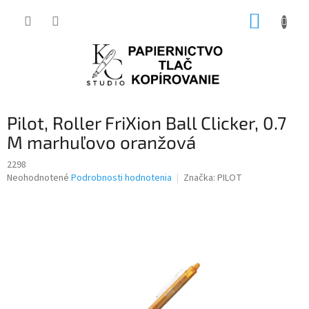
Prejsť
NÁKUP
na
obsah
KOŠÍK
Pilot, Roller FriXion Ball Clicker, 0.7
M marhuľovo oranžová
2298
Priemerné
Neohodnotené
Podrobnosti hodnotenia
Značka:
PILOT
hodnotenie
produktu
je
0,0
z
5
hviezdičiek.