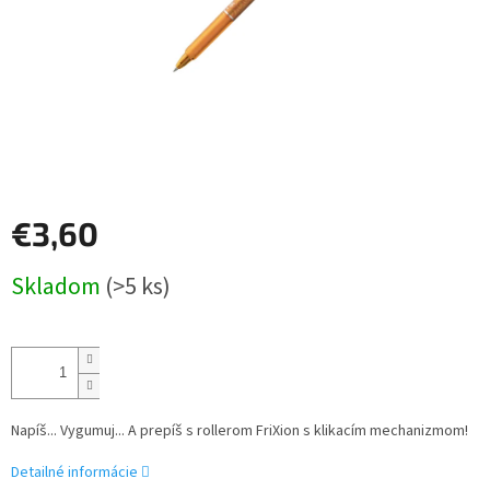
€3,60
Jednotková
Skladom
(>5 ks)
cena:
Napíš... Vygumuj... A prepíš s rollerom FriXion s klikacím mechanizmom!
Detailné informácie