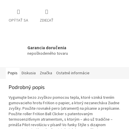
OPÝTAŤ SA
ZDIEĽAŤ
Garancia doručenia
nepoškodeného tovaru
Popis
Diskusia
Značka
Ostatné informácie
Podrobný popis
Vygumujte bezo zvyškov pomocou tepla, ktoré vzniká trením
gumovacieho hrotu FriXion o papier, a ktorý nezanecháva žiadne
zvyšky. Použite rovnaké pero (atrament) na písanie a prepísanie.
Použite roller FriXion Ball Clicker s patentovaným
termosenzitívnym atramentom, s ktorým – ako už tradične –
prináša Pilot revolúciu v písaní! Vo funky štýle s dizajnom