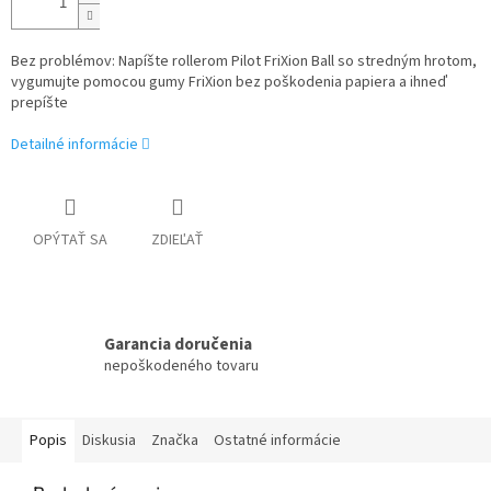
Bez problémov: Napíšte rollerom Pilot FriXion Ball so stredným hrotom,
vygumujte pomocou gumy FriXion bez poškodenia papiera a ihneď
prepíšte
Detailné informácie
OPÝTAŤ SA
ZDIEĽAŤ
Garancia doručenia
nepoškodeného tovaru
Popis
Diskusia
Značka
Ostatné informácie