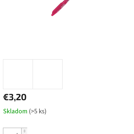
€3,20
Jednotková
Skladom
(>5 ks)
cena: