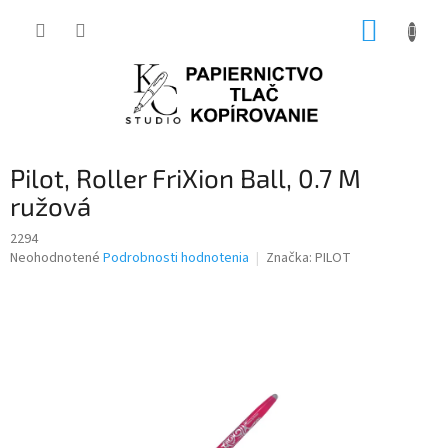
Prejsť
NÁKUP
na
obsah
KOŠÍK
Pilot, Roller FriXion Ball, 0.7 M
ružová
2294
Priemerné
Neohodnotené
Podrobnosti hodnotenia
Značka:
PILOT
hodnotenie
produktu
je
0,0
z
5
hviezdičiek.