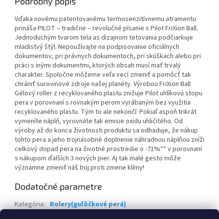
Podrobný popis
Vďaka novému patentovanému termosenzitívnemu atramentu
prináša PILOT – tradične – revolučné písanie s Pilot FriXion Ball.
Jednoduchým tvarom tela as dizajnom tetovania podčiarkuje
mladistvý štýl. Nepoužívajte na podpisovanie oficiálnych
dokumentov, pri právnych dokumentoch, pri skúškach alebo pri
práci s inými dokumentmi, ktorých obsah musí mať trvalý
charakter. Spoločne môžeme veľa vecí zmeniť a pomôcť tak
chrániť surovinové zdroje našej planéty. Výrobou FriXion Ball
Gélový roller z recyklovaného plastu znižuje Pilot uhlíkovú stopu
pera v porovnaní s rovnakým perom vyrábaným bez využitia
recyklovaného plastu. Tým to ale nekončí: Pokiaľ aspoň trikrát
vymeníte náplň, vyrovnáte tak emisie oxidu uhličitého. Od
výroby až do konca životnosti produktu sa odhaduje, že nákup
tohto pera a jeho trojnásobné doplnenie náhradnou náplňou zníži
celkový dopad pera na životné prostredie o -71%** v porovnaní
s nákupom ďalších 3 nových pier. Aj tak malé gesto môže
významne zmeniť náš boj proti zmene klímy!
Dodatočné parametre
Kategória
:
Rolery(guľôčkové perá)
Záruka
:
2 roky