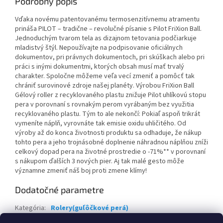
Podrobný popis
Vďaka novému patentovanému termosenzitívnemu atramentu
prináša PILOT – tradične – revolučné písanie s Pilot FriXion Ball.
Jednoduchým tvarom tela as dizajnom tetovania podčiarkuje
mladistvý štýl. Nepoužívajte na podpisovanie oficiálnych
dokumentov, pri právnych dokumentoch, pri skúškach alebo pri
práci s inými dokumentmi, ktorých obsah musí mať trvalý
charakter. Spoločne môžeme veľa vecí zmeniť a pomôcť tak
chrániť surovinové zdroje našej planéty. Výrobou FriXion Ball
Gélový roller z recyklovaného plastu znižuje Pilot uhlíkovú stopu
pera v porovnaní s rovnakým perom vyrábaným bez využitia
recyklovaného plastu. Tým to ale nekončí: Pokiaľ aspoň trikrát
vymeníte náplň, vyrovnáte tak emisie oxidu uhličitého. Od
výroby až do konca životnosti produktu sa odhaduje, že nákup
tohto pera a jeho trojnásobné doplnenie náhradnou náplňou zníži
celkový dopad pera na životné prostredie o -71%** v porovnaní
s nákupom ďalších 3 nových pier. Aj tak malé gesto môže
významne zmeniť náš boj proti zmene klímy!
Dodatočné parametre
Kategória
:
Rolery(guľôčkové perá)
Záruka
:
2 roky