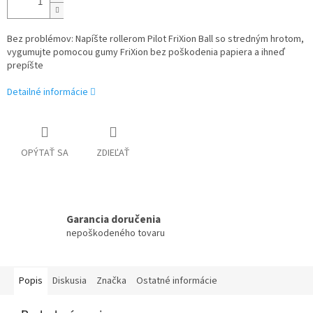
Bez problémov: Napíšte rollerom Pilot FriXion Ball so stredným hrotom,
vygumujte pomocou gumy FriXion bez poškodenia papiera a ihneď
prepíšte
Detailné informácie
OPÝTAŤ SA
ZDIEĽAŤ
Garancia doručenia
nepoškodeného tovaru
Popis
Diskusia
Značka
Ostatné informácie