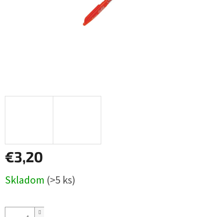
€3,20
Jednotková
Skladom
(>5 ks)
cena: