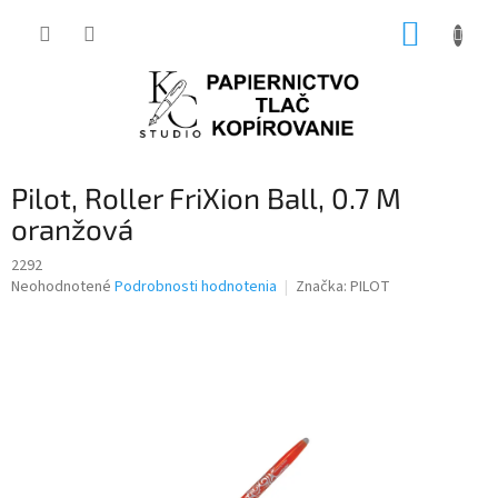
Prejsť
NÁKUP
na
obsah
KOŠÍK
Pilot, Roller FriXion Ball, 0.7 M
oranžová
2292
Priemerné
Neohodnotené
Podrobnosti hodnotenia
Značka:
PILOT
hodnotenie
produktu
je
0,0
z
5
hviezdičiek.