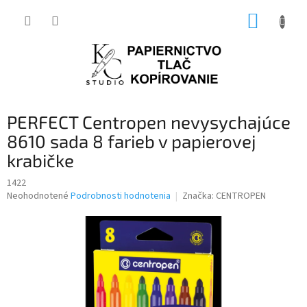
Prejsť
NÁKUP
na
obsah
KOŠÍK
PERFECT Centropen nevysychajúce
8610 sada 8 farieb v papierovej
krabičke
1422
Priemerné
Neohodnotené
Podrobnosti hodnotenia
Značka:
CENTROPEN
hodnotenie
produktu
je
0,0
z
5
hviezdičiek.