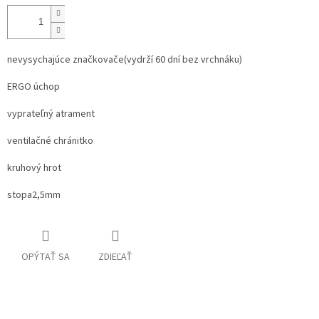
nevysychajúce značkovače(vydrží 60 dní bez vrchnáku)
ERGO úchop
vyprateľný atrament
ventilačné chránitko
kruhový hrot
stopa2,5mm
OPÝTAŤ SA
ZDIEĽAŤ