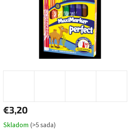
€3,20
Jednotková
Skladom
(>5 sada)
cena: