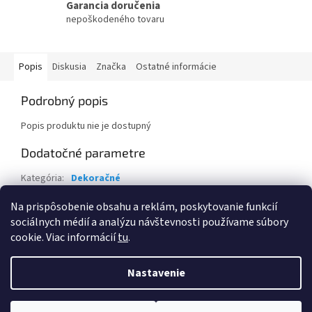
Garancia doručenia
nepoškodeného tovaru
Popis
Diskusia
Značka
Ostatné informácie
Podrobný popis
Popis produktu nie je dostupný
Dodatočné parametre
Kategória
:
Dekoračné
Záruka
:
2 roky
Na prispôsobenie obsahu a reklám, poskytovanie funkcií
sociálnych médií a analýzu návštevnosti používame súbory
Z
cookie. Viac informácií
tu
.
á
Vytvoril Shoptet
p
Nastavenie
ä
t
Copyright 2026
Eva Krajčoviechová - KC Štúdio
. Všetky práva