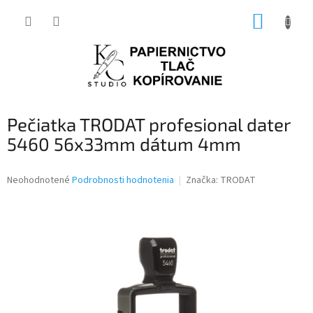
Prejsť
NÁKUP
na
obsah
KOŠÍK
Pečiatka TRODAT profesional dater
5460 56x33mm dátum 4mm
Priemerné
Neohodnotené
Podrobnosti hodnotenia
Značka:
TRODAT
hodnotenie
produktu
je
0,0
z
5
hviezdičiek.