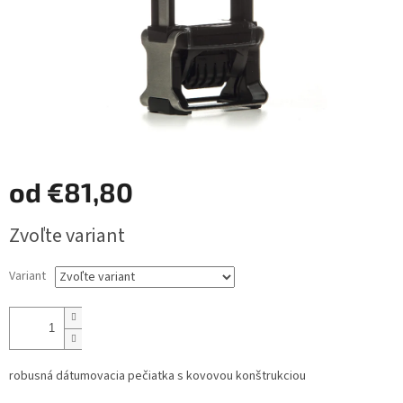
od
€81,80
Jednotková
Zvoľte variant
cena:
Variant
robusná dátumovacia pečiatka s kovovou konštrukciou