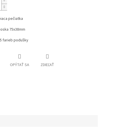
iaca pečiatka
doska 75x38mm
5 farieb podušky
OPÝTAŤ SA
ZDIEĽAŤ