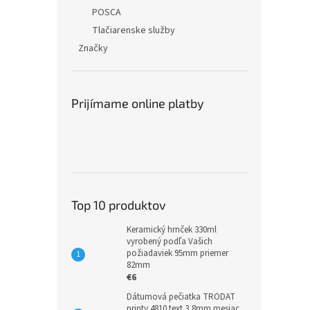
POSCA
Tlačiarenske služby
Značky
Prijímame online platby
Top 10 produktov
Keramický hrnček 330ml
vyrobený podľa Vašich
požiadaviek 95mm priemer
82mm
€6
Dátumová pečiatka TRODAT
printy 4810 text 3,8mm mesiac