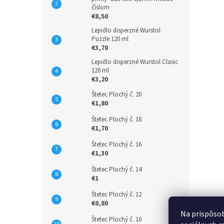
číslom
€8,50
Lepidlo disperzné Wurstol
Puzzle 120 ml
€3,70
Lepidlo disperzné Wurstol Clasic
120 ml
€3,20
Štetec Plochý č. 20
€1,80
Štetec Plochý č. 18
€1,70
Štetec Plochý č. 16
€1,30
Štetec Plochý č. 14
€1
Štetec Plochý č. 12
€0,80
Na prispôsob
Štetec Plochý č. 10