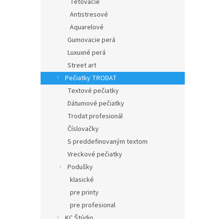
Tetovacie
Antistresové
Aquarelové
Gumovacie perá
Luxuxné perá
Street art
Pečiatky TRODAT
Textové pečiatky
Dátumové pečiatky
Trodat profesionál
Číslovačky
S preddefinovaným textom
Vreckové pečiatky
Podušky
klasické
pre printy
pre profesional
KC Štúdio