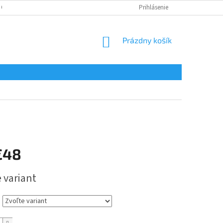
 OSOBNÝCH ÚDAJOV
Prihlásenie
NÁKUPNÝ
Prázdny košík
KOŠÍK
€48
ová
 variant