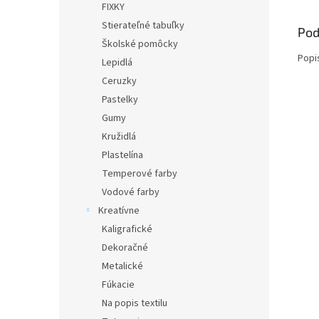
FIXKY
Stierateľné tabuľky
Pod
Školské pomôcky
Popi
Lepidlá
Ceruzky
Pastelky
Gumy
Kružidlá
Plastelína
Temperové farby
Vodové farby
Kreatívne
Kaligrafické
Dekoračné
Metalické
Fúkacie
Na popis textilu