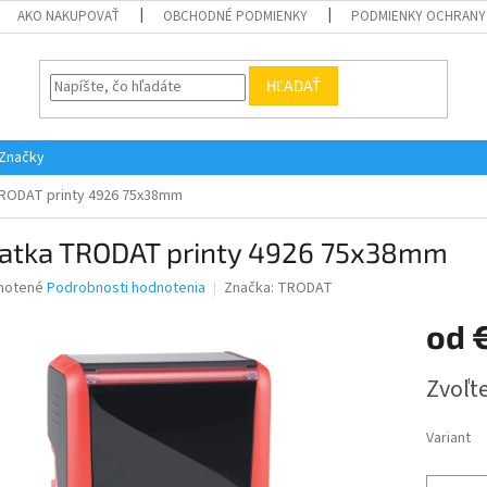
AKO NAKUPOVAŤ
OBCHODNÉ PODMIENKY
PODMIENKY OCHRANY
HĽADAŤ
Značky
TRODAT printy 4926 75x38mm
iatka TRODAT printy 4926 75x38mm
né
notené
Podrobnosti hodnotenia
Značka:
TRODAT
nie
od
u
Jednotk
Zvoľte
cena:
iek.
Variant