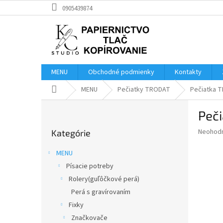
Prejsť
0905439874
na
obsah
MENU
Obchodné podmienky
Kontakty
Domov
MENU
Pečiatky TRODAT
Pečiatka 
B
Peč
o
Preskočiť
č
Priemer
Neohod
Kategórie
kategórie
n
hodnote
ý
produkt
MENU
p
je
Písacie potreby
0,0
a
z
Rolery(guľôčkové perá)
n
5
e
Perá s gravírovaním
hviezdič
l
Fixky
Značkovače