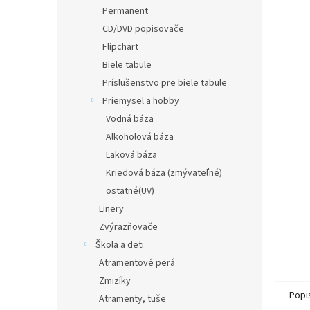
Permanent
CD/DVD popisovače
Flipchart
Biele tabule
Príslušenstvo pre biele tabule
Priemysel a hobby
Vodná báza
Alkoholová báza
Laková báza
Kriedová báza (zmývateľné)
ostatné(UV)
Linery
Zvýrazňovače
Škola a deti
Atramentové perá
Zmizíky
Popi
Atramenty, tuše