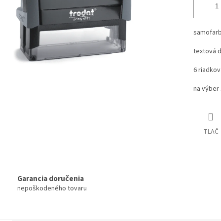
samofarb
textová 
6 riadkov
na výber 
TLAČ
Garancia doručenia
nepoškodeného tovaru