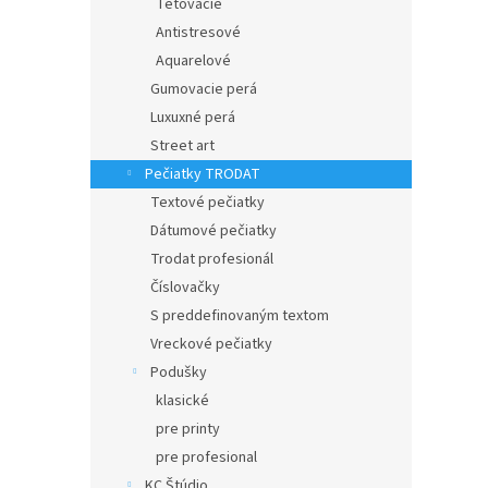
Tetovacie
Antistresové
Aquarelové
Gumovacie perá
Luxuxné perá
Street art
Pečiatky TRODAT
Textové pečiatky
Dátumové pečiatky
Trodat profesionál
Číslovačky
S preddefinovaným textom
Vreckové pečiatky
Podušky
klasické
pre printy
pre profesional
KC Štúdio