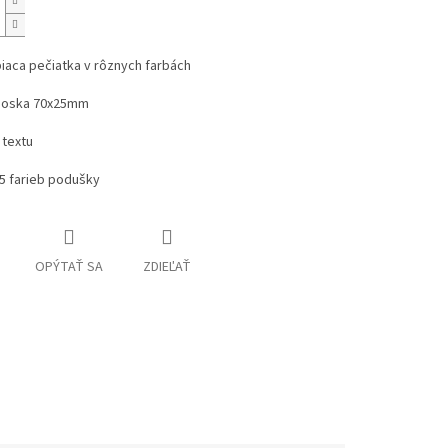
iaca pečiatka v rôznych farbách
doska 70x25mm
 textu
5 farieb podušky
OPÝTAŤ SA
ZDIEĽAŤ