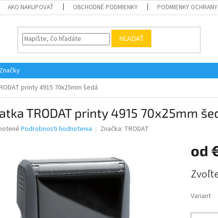
AKO NAKUPOVAŤ
OBCHODNÉ PODMIENKY
PODMIENKY OCHRANY
HĽADAŤ
Značky
TRODAT printy 4915 70x25mm šedá
iatka TRODAT printy 4915 70x25mm še
né
notené
Podrobnosti hodnotenia
Značka:
TRODAT
nie
od
u
Jednotk
Zvoľte
cena:
iek.
Variant