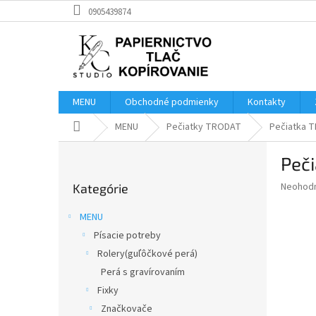
Prejsť
0905439874
na
obsah
MENU
Obchodné podmienky
Kontakty
Domov
MENU
Pečiatky TRODAT
Pečiatka 
B
Peč
o
Preskočiť
č
Priemer
Neohod
Kategórie
kategórie
n
hodnote
ý
produkt
MENU
p
je
Písacie potreby
0,0
a
z
Rolery(guľôčkové perá)
n
5
e
Perá s gravírovaním
hviezdič
l
Fixky
Značkovače