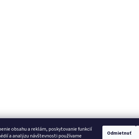
enie obsahu a reklám, poskytovanie funkcií
Odmietnuť
édií a analýzu návštevnosti používame