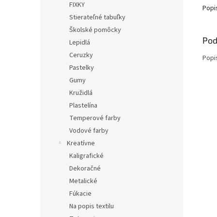
FIXKY
Popi
Stierateľné tabuľky
Školské pomôcky
Pod
Lepidlá
Ceruzky
Popi
Pastelky
Gumy
Kružidlá
Plastelína
Temperové farby
Vodové farby
Kreatívne
Kaligrafické
Dekoračné
Metalické
Fúkacie
Na popis textilu