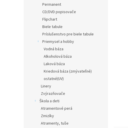
Permanent
CD/DVD popisovače
Flipchart
Biele tabule
Príslušenstvo pre biele tabule
Priemysel a hobby
Vodná báza
Alkoholová báza
Laková báza
Kriedová báza (zmývateľné)
ostatné(UV)
Linery
Zvýrazňovače
Škola a deti
Atramentové perá
Zmizíky
Atramenty, tuše