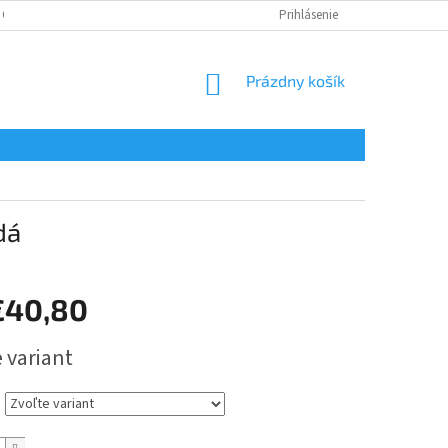
 OSOBNÝCH ÚDAJOV
Prihlásenie
NÁKUPNÝ
Prázdny košík
KOŠÍK
dá
€40,80
ová
 variant