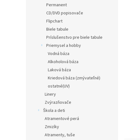
Permanent
CD/DVD popisovače
Flipchart
Biele tabule
Príslušenstvo pre biele tabule
Priemysel a hobby
Vodná báza
Alkoholová báza
Laková báza
Kriedová báza (zmývateľné)
ostatné(UV)
Linery
Zvýrazňovače
Škola a deti
Atramentové perá
Zmizíky
Atramenty, tuše