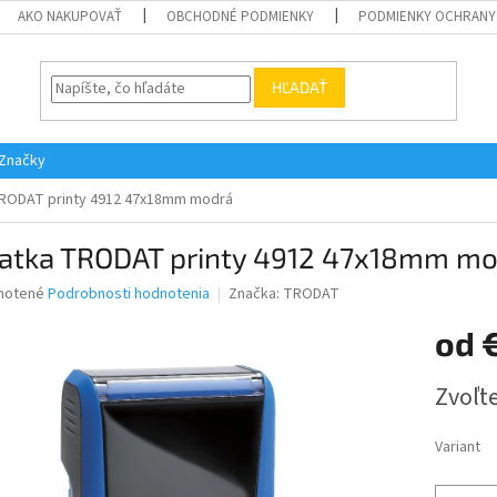
AKO NAKUPOVAŤ
OBCHODNÉ PODMIENKY
PODMIENKY OCHRANY
HĽADAŤ
Značky
TRODAT printy 4912 47x18mm modrá
iatka TRODAT printy 4912 47x18mm m
né
notené
Podrobnosti hodnotenia
Značka:
TRODAT
nie
od
u
Jednotk
Zvoľte
cena:
iek.
Variant