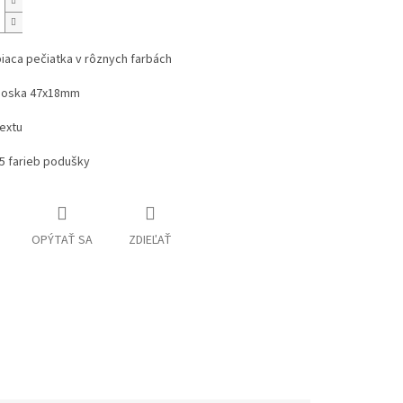
iaca pečiatka v rôznych farbách
doska 47x18mm
textu
5 farieb podušky
OPÝTAŤ SA
ZDIEĽAŤ