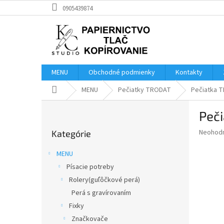
Prejsť
0905439874
na
obsah
MENU
Obchodné podmienky
Kontakty
Domov
MENU
Pečiatky TRODAT
Pečiatka 
B
Peč
o
Preskočiť
č
Priemer
Neohod
Kategórie
kategórie
n
hodnote
ý
produkt
MENU
p
je
Písacie potreby
0,0
a
z
Rolery(guľôčkové perá)
n
5
e
Perá s gravírovaním
hviezdič
l
Fixky
Značkovače