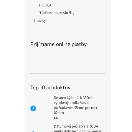
POSCA
Tlačiarenske služby
Značky
Prijímame online platby
Top 10 produktov
Keramický hrnček 330ml
vyrobený podľa Vašich
požiadaviek 95mm priemer
82mm
€6
Dátumová pečiatka TRODAT
printy 4810 text 3,8mm mesiac