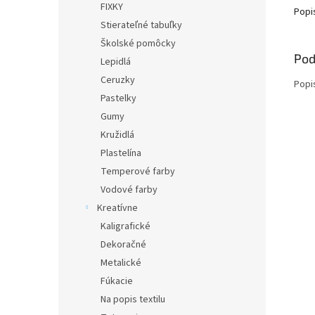
FIXKY
Popi
Stierateľné tabuľky
Školské pomôcky
Pod
Lepidlá
Ceruzky
Popi
Pastelky
Gumy
Kružidlá
Plastelína
Temperové farby
Vodové farby
Kreatívne
Kaligrafické
Dekoračné
Metalické
Fúkacie
Na popis textilu