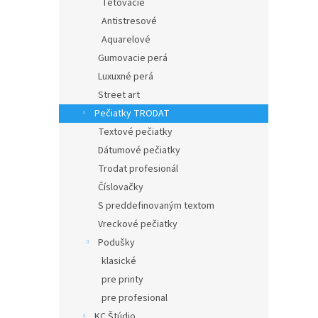
Tetovacie
Antistresové
Aquarelové
Gumovacie perá
Luxuxné perá
Street art
Pečiatky TRODAT
Textové pečiatky
Dátumové pečiatky
Trodat profesionál
Číslovačky
S preddefinovaným textom
Vreckové pečiatky
Podušky
klasické
pre printy
pre profesional
KC Štúdio