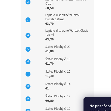
číslom
€8,50
Lepidlo disperzné Wurstol
Puzzle 120 ml
€3,70
Lepidlo disperzné Wurstol Clasic
120 ml
€3,20
Štetec Plochý č. 20
€1,80
Štetec Plochý č. 18
€1,70
Štetec Plochý č. 16
€1,30
Štetec Plochý č. 14
€1
Štetec Plochý č. 12
€0,80
Na prispôsob
Štetec Plochý č. 10