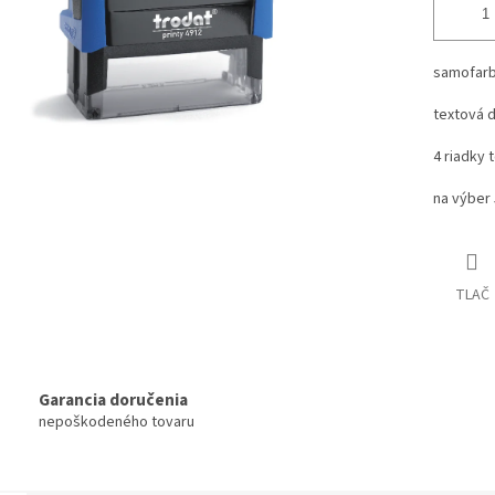
samofarb
textová 
4 riadky 
na výber 
TLAČ
Garancia doručenia
nepoškodeného tovaru