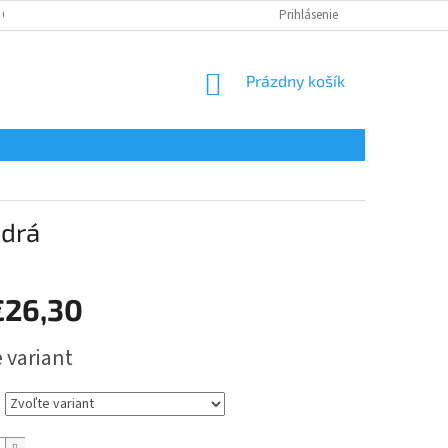
 OSOBNÝCH ÚDAJOV
Prihlásenie
NÁKUPNÝ
Prázdny košík
KOŠÍK
odrá
€26,30
ová
 variant