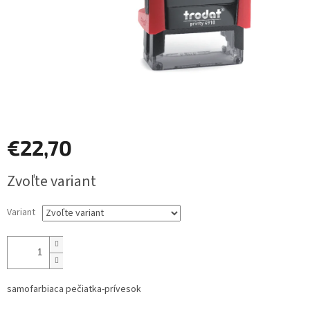
€22,70
Jednotková
Zvoľte variant
cena:
Variant
samofarbiaca pečiatka-prívesok