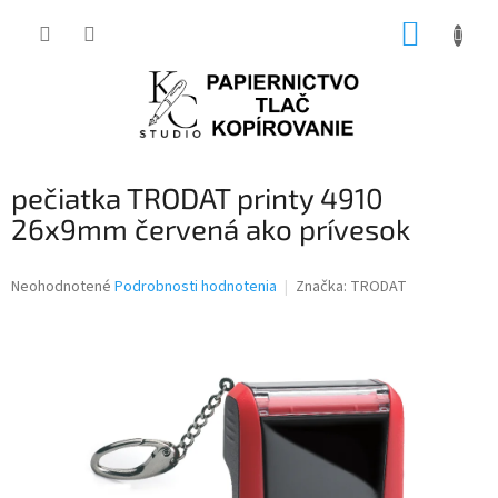
Prejsť
NÁKUP
na
obsah
KOŠÍK
pečiatka TRODAT printy 4910
26x9mm červená ako prívesok
Priemerné
Neohodnotené
Podrobnosti hodnotenia
Značka:
TRODAT
hodnotenie
produktu
je
0,0
z
5
hviezdičiek.