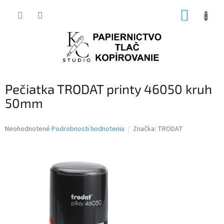
Prejsť
NÁKUP
na
obsah
KOŠÍK
Pečiatka TRODAT printy 46050 kruh
50mm
Priemerné
Neohodnotené
Podrobnosti hodnotenia
Značka:
TRODAT
hodnotenie
produktu
je
0,0
z
5
hviezdičiek.