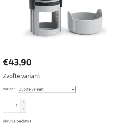
€43,90
Jednotková
Zvoľte variant
cena:
Variant
okrúhla pečiatka