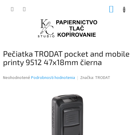
Prejsť
NÁKUP
na
obsah
KOŠÍK
Pečiatka TRODAT pocket and mobile
printy 9512 47x18mm čierna
Priemerné
Neohodnotené
Podrobnosti hodnotenia
Značka:
TRODAT
hodnotenie
produktu
je
0,0
z
5
hviezdičiek.