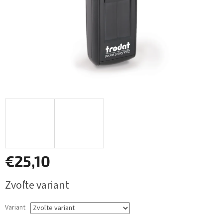
€25,10
Jednotková
Zvoľte variant
cena:
Variant