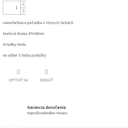
samofarbiaca pečiatka v rôznych farbách
textová doska 47x18mm
4 riadky textu
na výber 3 farby podušky
OPÝTAŤ SA
ZDIEĽAŤ
Garancia doručenia
nepoškodeného tovaru