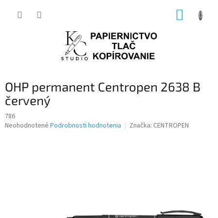
Prejsť
NÁKUP
na
obsah
KOŠÍK
OHP permanent Centropen 2638 B
červený
786
Priemerné
Neohodnotené
Podrobnosti hodnotenia
Značka:
CENTROPEN
hodnotenie
produktu
je
0,0
z
5
hviezdičiek.