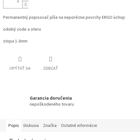
Permanentný popisovač píše na neporézne povrchy ERGO úchop
odolný vode a oteru
stopa 1-3mm
OPÝTAŤ SA
ZDIEĽAŤ
Garancia doručenia
nepoškodeného tovaru
Popis
Diskusia
Značka
Ostatné informácie