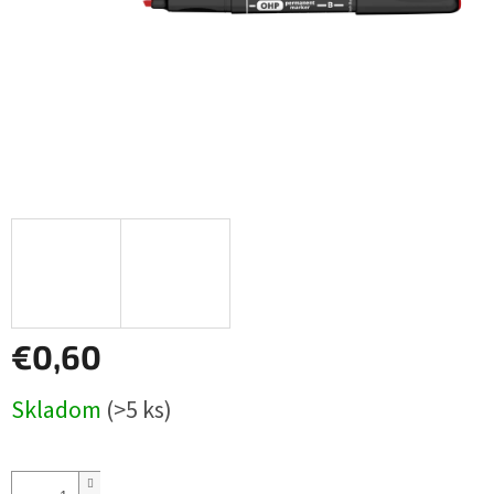
€0,60
Jednotková
Skladom
(>5 ks)
cena: