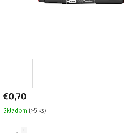
€0,70
Jednotková
Skladom
(>5 ks)
cena: