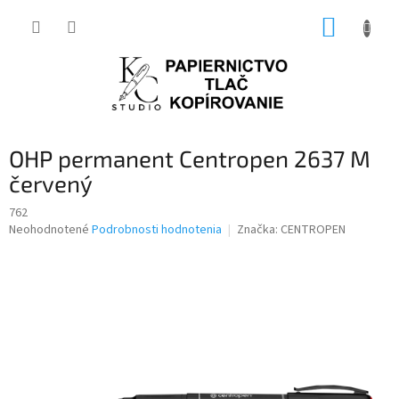
Prejsť
NÁKUP
na
obsah
KOŠÍK
OHP permanent Centropen 2637 M
červený
762
Priemerné
Neohodnotené
Podrobnosti hodnotenia
Značka:
CENTROPEN
hodnotenie
produktu
je
0,0
z
5
hviezdičiek.