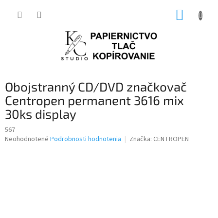
Prejsť
NÁKUP
na
obsah
KOŠÍK
Obojstranný CD/DVD značkovač
Centropen permanent 3616 mix
30ks display
567
Priemerné
Neohodnotené
Podrobnosti hodnotenia
Značka:
CENTROPEN
hodnotenie
produktu
je
0,0
z
5
hviezdičiek.