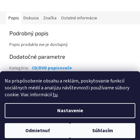
Popis
Diskusia
Značka
Ostatné informácie
Podrobný popis
Popis produktu nie je dostupný
Dodatočné parametre
Kategória
:
CD/DVD popisovače
Záruka
:
2 roky
Na prispôsobenie obsahu a reklám, poskytovanie funkcií
sociálnych médií a analýzu návštevnosti používame súbory
Z
cookie. Viac informácií
tu
.
á
Vytvoril Shoptet
p
Nastavenie
ä
t
Copyright 2026
Eva Krajčoviechová - KC Štúdio
. Všetky práva
i
Odmietnuť
Súhlasím
vyhradené.
Upraviť nastavenie cookies
e