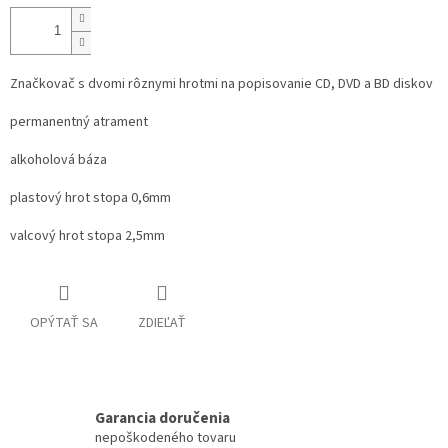
Značkovač s dvomi rôznymi hrotmi na popisovanie CD, DVD a BD diskov
permanentný atrament
alkoholová báza
plastový hrot stopa 0,6mm
valcový hrot stopa 2,5mm
OPÝTAŤ SA
ZDIEĽAŤ
Garancia doručenia
nepoškodeného tovaru