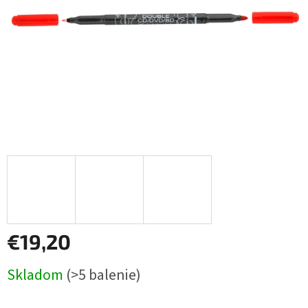
€19,20
Jednotková
Skladom
(>5 balenie)
cena: