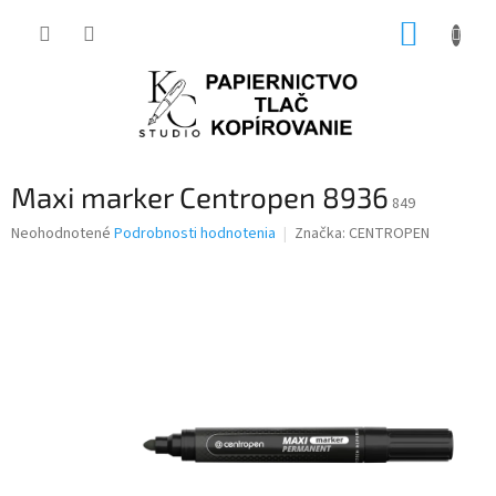
Prejsť
NÁKUP
na
obsah
KOŠÍK
Maxi marker Centropen 8936
849
Priemerné
Neohodnotené
Podrobnosti hodnotenia
Značka:
CENTROPEN
hodnotenie
produktu
je
0,0
z
5
hviezdičiek.