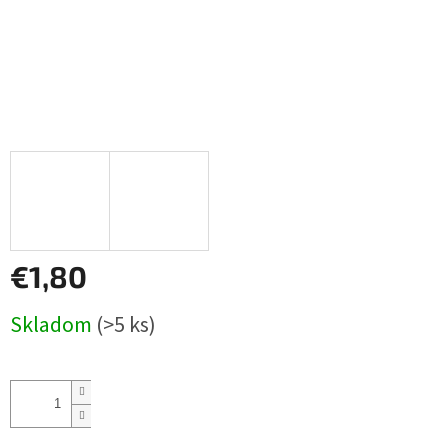
€1,80
Jednotková
Skladom
(>5 ks)
cena: