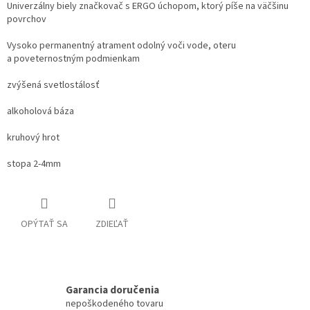
Univerzálny biely značkovač s ERGO úchopom, ktorý píše na väčšinu
povrchov
Vysoko permanentný atrament odolný voči vode, oteru
a poveternostným podmienkam
zvýšená svetlostálosť
alkoholová báza
kruhový hrot
stopa 2-4mm
OPÝTAŤ SA
ZDIEĽAŤ
Garancia doručenia
nepoškodeného tovaru