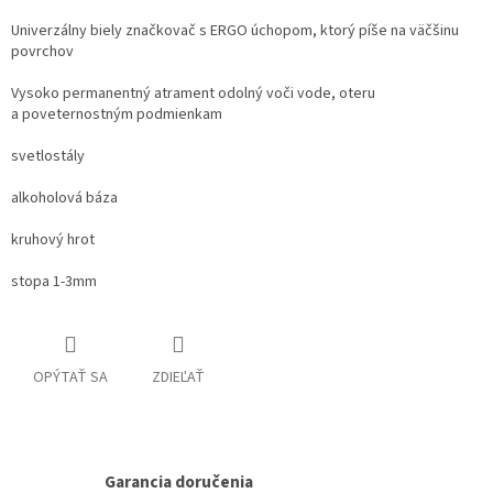
Univerzálny biely značkovač s ERGO úchopom, ktorý píše na väčšinu
povrchov
Vysoko permanentný atrament odolný voči vode, oteru
a poveternostným podmienkam
svetlostály
alkoholová báza
kruhový hrot
stopa 1-3mm
OPÝTAŤ SA
ZDIEĽAŤ
Garancia doručenia