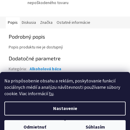
nepoškodeného tovaru
Popis
Diskusia
Značka
Ostatné informácie
Podrobný popis
Popis produktu nie je dostupný
Dodatočné parametre
Kategória
:
Alkoholová báza
Záruka
:
2 roky
Na prispôsobenie obsahu a reklám, poskytovanie funkcií
sociálnych médií a analýzu návštevnosti používame súbory
Z
cookie. Viac informácií
tu
.
á
Vytvoril Shoptet
p
Nastavenie
ä
t
Copyright 2026
Eva Krajčoviechová - KC Štúdio
. Všetky práva
i
Odmietnuť
Súhlasím
vyhradené.
Upraviť nastavenie cookies