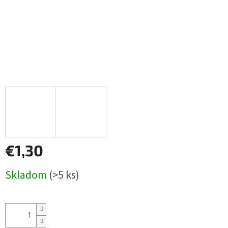
€1,30
Jednotková
Skladom
(>5 ks)
cena: