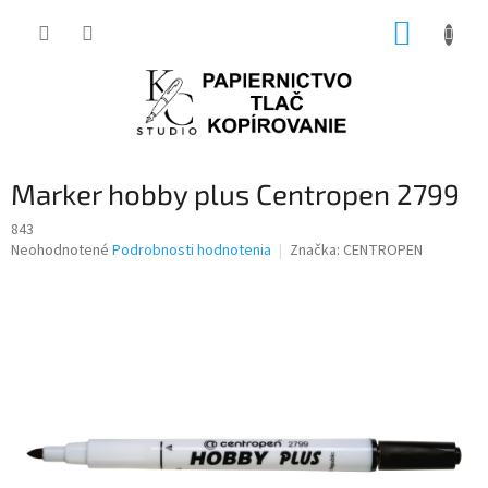
Prejsť
NÁKUP
na
obsah
KOŠÍK
Marker hobby plus Centropen 2799
843
Priemerné
Neohodnotené
Podrobnosti hodnotenia
Značka:
CENTROPEN
hodnotenie
produktu
je
0,0
z
5
hviezdičiek.