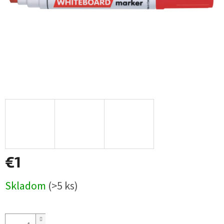
€1
Jednotková
Skladom
(>5 ks)
cena: