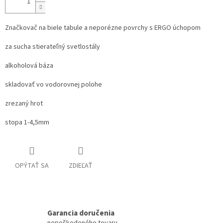
Značkovač na biele tabule a neporézne povrchy s ERGO úchopom
za sucha stierateľný svetlostály
alkoholová báza
skladovať vo vodorovnej polohe
zrezaný hrot
stopa 1-4,5mm
OPÝTAŤ SA
ZDIEĽAŤ
Garancia doručenia
nepoškodeného tovaru