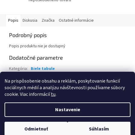
Popis
Diskusia
Značka
Ostatné informácie
Podrobný popis
Popis produktu nie je dostupný
Dodatočné parametre
Kategória
:
Biele tabule
Záruka
:
2 roky
Na prispôsobenie obsahu a reklám, poskytovanie funkcií
sociálnych médií a analýzu návštevnosti používame súbory
Z
cookie. Viac informácií
tu
.
á
Vytvoril Shoptet
p
Nastavenie
ä
t
Copyright 2026
Eva Krajčoviechová - KC Štúdio
. Všetky práva
i
Odmietnuť
Súhlasím
vyhradené.
Upraviť nastavenie cookies
e