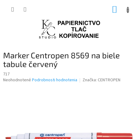
Prejsť
NÁKUP
na
obsah
KOŠÍK
Marker Centropen 8569 na biele
tabule červený
717
Priemerné
Neohodnotené
Podrobnosti hodnotenia
Značka:
CENTROPEN
hodnotenie
produktu
je
0,0
z
5
hviezdičiek.