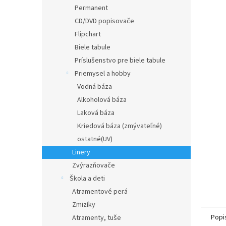
Permanent
CD/DVD popisovače
Flipchart
Biele tabule
Príslušenstvo pre biele tabule
Priemysel a hobby
Vodná báza
Alkoholová báza
Laková báza
Kriedová báza (zmývateľné)
ostatné(UV)
Linery
Zvýrazňovače
Škola a deti
Atramentové perá
Zmizíky
Popi
Atramenty, tuše