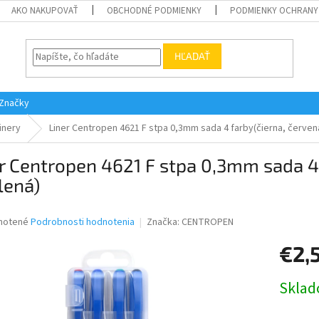
AKO NAKUPOVAŤ
OBCHODNÉ PODMIENKY
PODMIENKY OCHRANY
HĽADAŤ
Značky
inery
Liner Centropen 4621 F stpa 0,3mm sada 4 farby(čierna, červen
r Centropen 4621 F stpa 0,3mm sada 4
lená)
né
notené
Podrobnosti hodnotenia
Značka:
CENTROPEN
nie
€2,
u
Jednotk
Skla
cena:
iek.