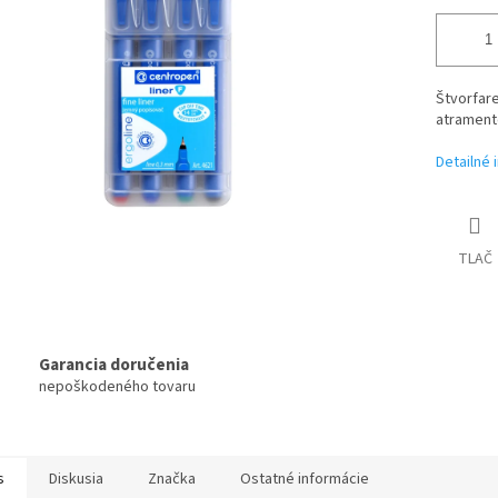
Štvorfar
atramento
Detailné 
TLAČ
Garancia doručenia
nepoškodeného tovaru
s
Diskusia
Značka
Ostatné informácie