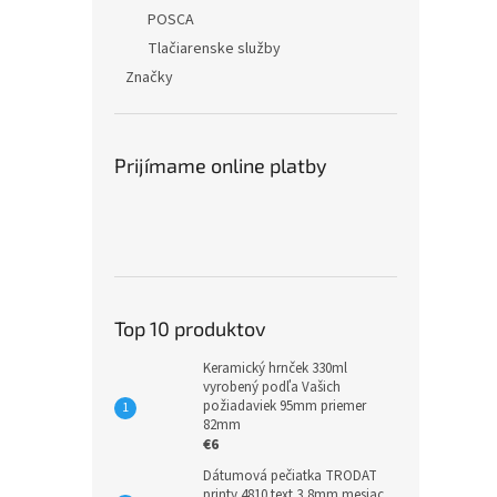
POSCA
Tlačiarenske služby
Značky
Prijímame online platby
Top 10 produktov
Keramický hrnček 330ml
vyrobený podľa Vašich
požiadaviek 95mm priemer
82mm
€6
Dátumová pečiatka TRODAT
printy 4810 text 3,8mm mesiac