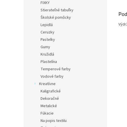
FIXKY
Stierateľné tabuľky
Pod
Školské pomôcky
Výdr
Lepidlá
Ceruzky
Pastelky
Gumy
Kružidlá
Plastelína
Temperové farby
Vodové farby
Kreatívne
Kaligrafické
Dekoračné
Metalické
Fúkacie
Na popis textilu