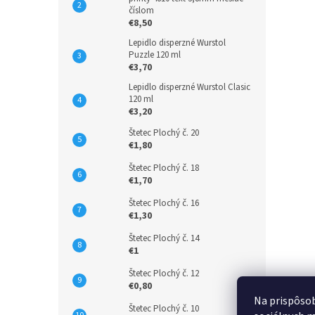
číslom
€8,50
Lepidlo disperzné Wurstol
Puzzle 120 ml
€3,70
Lepidlo disperzné Wurstol Clasic
120 ml
€3,20
Štetec Plochý č. 20
€1,80
Štetec Plochý č. 18
€1,70
Štetec Plochý č. 16
€1,30
Štetec Plochý č. 14
€1
Štetec Plochý č. 12
€0,80
Na prispôsob
Štetec Plochý č. 10