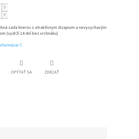
ebná sada linerov s atraktívnym dizajnom a nevysychavým
m (vydrží 14 dní bez vrchnáku)
informácie
OPÝTAŤ SA
ZDIEĽAŤ