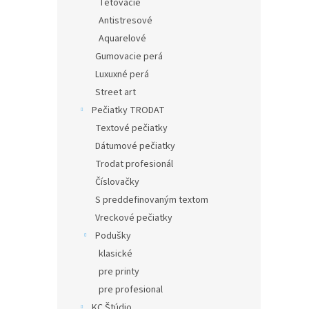
Tetovacie
Antistresové
Aquarelové
Gumovacie perá
Luxuxné perá
Street art
Pečiatky TRODAT
Textové pečiatky
Dátumové pečiatky
Trodat profesionál
Číslovačky
S preddefinovaným textom
Vreckové pečiatky
Podušky
klasické
pre printy
pre profesional
KC Štúdio