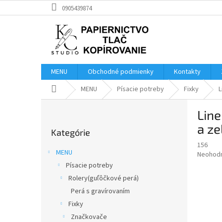
Prejsť
0905439874
na
obsah
MENU
Obchodné podmienky
Kontakty
Domov
MENU
Písacie potreby
Fixky
L
B
Line
o
Preskočiť
č
a ze
Kategórie
kategórie
n
156
ý
MENU
Priemer
Neohod
p
hodnote
Písacie potreby
a
produkt
Rolery(guľôčkové perá)
n
je
e
Perá s gravírovaním
0,0
z
l
Fixky
5
Značkovače
hviezdič