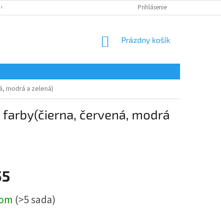
 OSOBNÝCH ÚDAJOV
Prihlásenie
NÁKUPNÝ
Prázdny košík
KOŠÍK
á, modrá a zelená)
 farby(čierna, červená, modrá
55
ová
dom
(>5 sada)