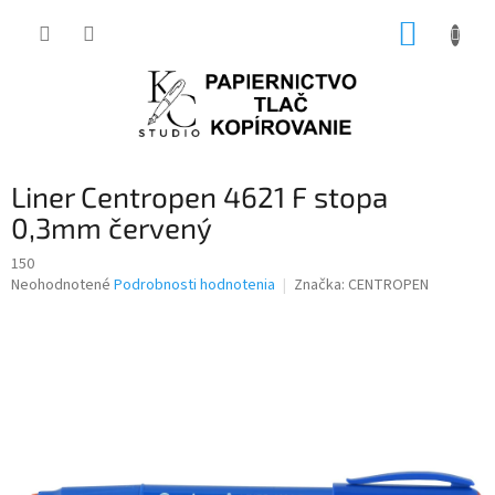
Prejsť
NÁKUP
na
obsah
KOŠÍK
Liner Centropen 4621 F stopa
0,3mm červený
150
Priemerné
Neohodnotené
Podrobnosti hodnotenia
Značka:
CENTROPEN
hodnotenie
produktu
je
0,0
z
5
hviezdičiek.