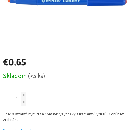
€0,65
Jednotková
Skladom
(>5 ks)
cena:
Liner s atraktívnym dizajnom nevysychavý atrament (vydrží 14 dní bez
vrchnáku)