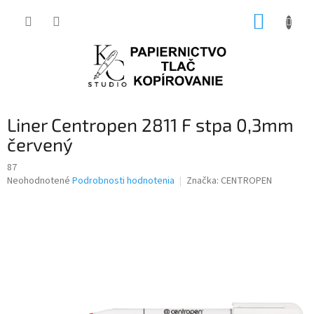
Prejsť
NÁKUP
na
obsah
KOŠÍK
Liner Centropen 2811 F stpa 0,3mm
červený
87
Priemerné
Neohodnotené
Podrobnosti hodnotenia
Značka:
CENTROPEN
hodnotenie
produktu
je
0,0
z
5
hviezdičiek.