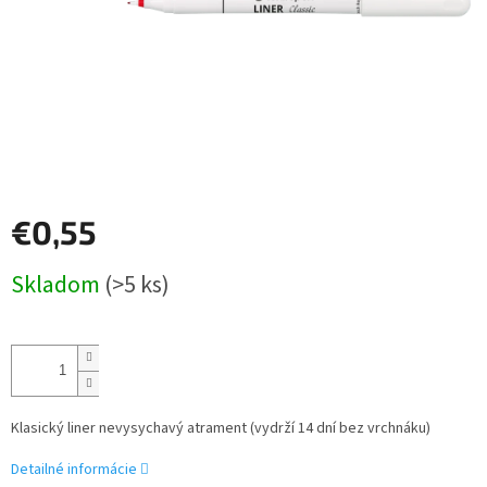
€0,55
Jednotková
Skladom
(>5 ks)
cena:
Klasický liner nevysychavý atrament (vydrží 14 dní bez vrchnáku)
Detailné informácie