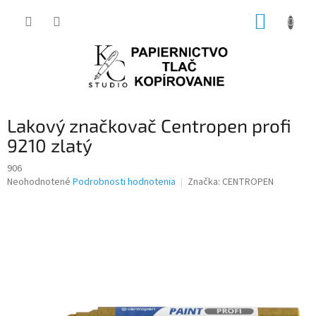
Prejsť
NÁKUP
na
obsah
KOŠÍK
Lakový značkovač Centropen profi
9210 zlatý
906
Priemerné
Neohodnotené
Podrobnosti hodnotenia
Značka:
CENTROPEN
hodnotenie
produktu
je
0,0
z
5
hviezdičiek.