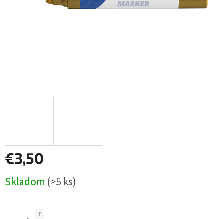
€3,50
Jednotková
Skladom
(>5 ks)
cena: