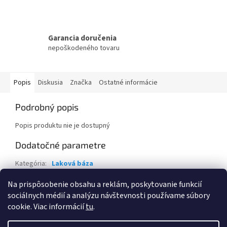
Garancia doručenia
nepoškodeného tovaru
Popis
Diskusia
Značka
Ostatné informácie
Podrobný popis
Popis produktu nie je dostupný
Dodatočné parametre
Kategória
:
Laková báza
Záruka
:
2 roky
Na prispôsobenie obsahu a reklám, poskytovanie funkcií
sociálnych médií a analýzu návštevnosti používame súbory
Z
cookie. Viac informácií
tu
.
á
Vytvoril Shoptet