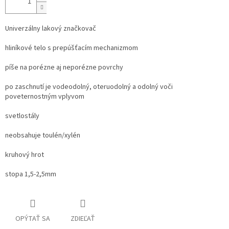
Univerzálny lakový značkovač
hliníkové telo s prepúšťacím mechanizmom
píše na porézne aj neporézne povrchy
po zaschnutí je vodeodolný, oteruodolný a odolný voči
poveternostným vplyvom
svetlostály
neobsahuje toulén/xylén
kruhový hrot
stopa 1,5-2,5mm
OPÝTAŤ SA
ZDIEĽAŤ