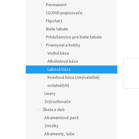
Permanent
CD/DVD popisovače
Flipchart
Biele tabule
Príslušenstvo pre biele tabule
Priemysel a hobby
Vodná báza
Alkoholová báza
Laková báza
Kriedová báza (zmývateľné)
ostatné(UV)
Linery
Zvýrazňovače
Škola a deti
Atramentové perá
Zmizíky
Atramenty, tuše