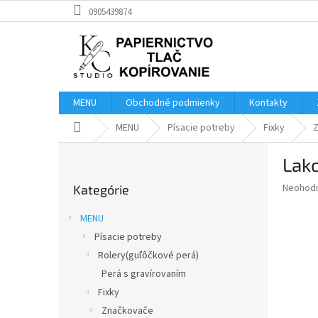
Prejsť
0905439874
na
obsah
MENU
Obchodné podmienky
Kontakty
Domov
MENU
Písacie potreby
Fixky
B
Lako
o
Preskočiť
č
Priemer
Neohod
Kategórie
kategórie
n
hodnote
ý
produkt
MENU
p
je
Písacie potreby
0,0
a
z
Rolery(guľôčkové perá)
n
5
e
Perá s gravírovaním
hviezdič
l
Fixky
Značkovače