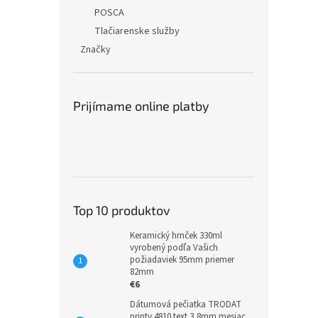
POSCA
Tlačiarenske služby
Značky
Prijímame online platby
Top 10 produktov
Keramický hrnček 330ml
vyrobený podľa Vašich
požiadaviek 95mm priemer
82mm
€6
Dátumová pečiatka TRODAT
printy 4810 text 3,8mm mesiac