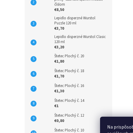
číslom
€8,50
Lepidlo disperzné Wurstol
Puzzle 120 ml
€3,70
Lepidlo disperzné Wurstol Clasic
120 ml
€3,20
Štetec Plochý č. 20
€1,80
Štetec Plochý č. 18
€1,70
Štetec Plochý č. 16
€1,30
Štetec Plochý č. 14
€1
Štetec Plochý č. 12
€0,80
Na prispôsob
Štetec Plochý č. 10