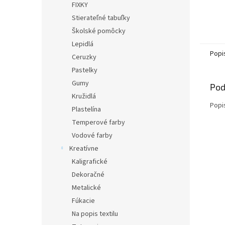
FIXKY
Stierateľné tabuľky
Školské pomôcky
Lepidlá
Popi
Ceruzky
Pastelky
Gumy
Pod
Kružidlá
Popi
Plastelína
Temperové farby
Vodové farby
Kreatívne
Kaligrafické
Dekoračné
Metalické
Fúkacie
Na popis textilu