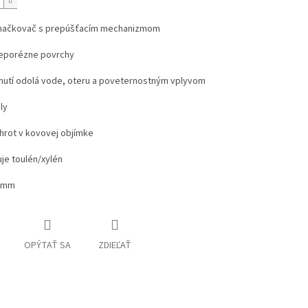
načkovač s prepúšťacím mechanizmom
neporézne povrchy
nutí odolá vode, oteru a poveternostným vplyvom
ly
hrot v kovovej objímke
je toulén/xylén
,7mm
OPÝTAŤ SA
ZDIEĽAŤ