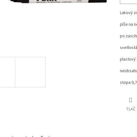
Lakový z
píše na 
po zasch
svetlostá
plastový 
neobsahu
stopa 0
TLAČ