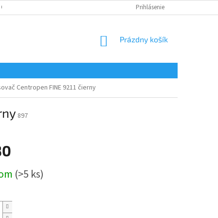
 OSOBNÝCH ÚDAJOV
Prihlásenie
NÁKUPNÝ
Prázdny košík
KOŠÍK
ovač Centropen FINE 9211 čierny
rny
897
30
ová
dom
(>5 ks)