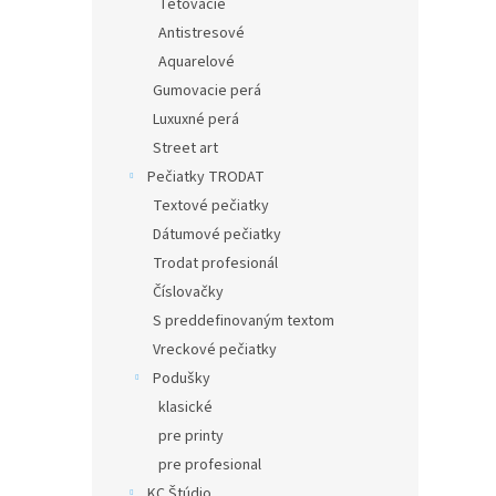
Tetovacie
Antistresové
Aquarelové
Gumovacie perá
Luxuxné perá
Street art
Pečiatky TRODAT
Textové pečiatky
Dátumové pečiatky
Trodat profesionál
Číslovačky
S preddefinovaným textom
Vreckové pečiatky
Podušky
klasické
pre printy
pre profesional
KC Štúdio