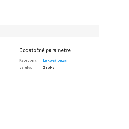
Dodatočné parametre
Kategória
:
Laková báza
Záruka
:
2 roky