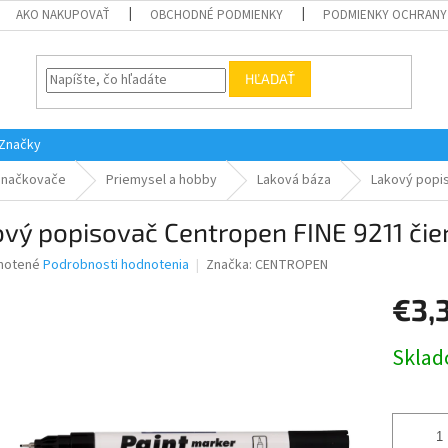
AKO NAKUPOVAŤ
OBCHODNÉ PODMIENKY
PODMIENKY OCHRANY
HĽADAŤ
Značky
Značkovače
Priemysel a hobby
Laková báza
Lakový popis
vý popisovač Centropen FINE 9211 čie
né
notené
Podrobnosti hodnotenia
Značka:
CENTROPEN
nie
€3,
u
Jednotk
Skla
cena:
iek.