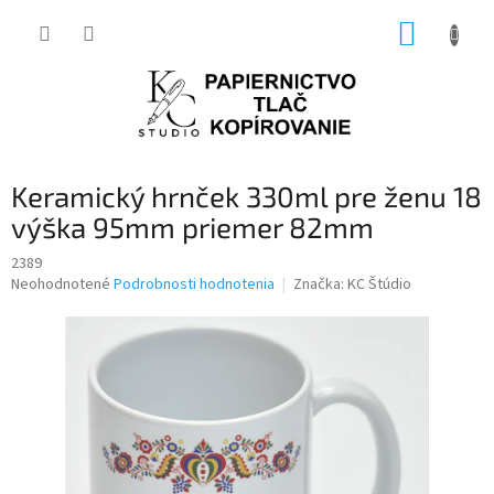
Prejsť
NÁKUP
na
obsah
KOŠÍK
Keramický hrnček 330ml pre ženu 18
výška 95mm priemer 82mm
2389
Priemerné
Neohodnotené
Podrobnosti hodnotenia
Značka:
KC Štúdio
hodnotenie
produktu
je
0,0
z
5
hviezdičiek.