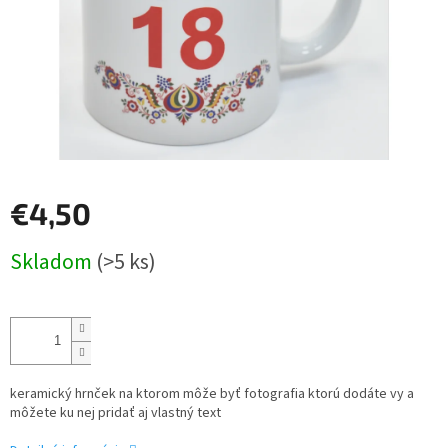
€4,50
Jednotková
Skladom
(>5 ks)
cena:
keramický hrnček na ktorom môže byť fotografia ktorú dodáte vy a
môžete ku nej pridať aj vlastný text