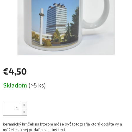
€4,50
Jednotková
Skladom
(>5 ks)
cena:
keramický hrnček na ktorom môže byť fotografia ktorú dodáte vy a
môžete ku nej pridať aj vlastný text