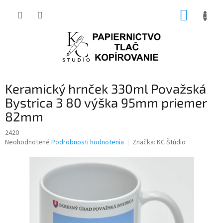
Prejsť
NÁKUP
na
obsah
KOŠÍK
Keramický hrnček 330ml Považská
Bystrica 3 80 výška 95mm priemer
82mm
2420
Priemerné
Neohodnotené
Podrobnosti hodnotenia
Značka:
KC Štúdio
hodnotenie
produktu
je
0,0
z
5
hviezdičiek.