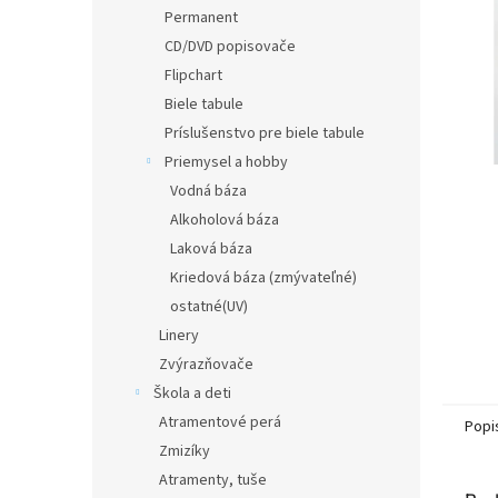
Permanent
CD/DVD popisovače
Flipchart
Biele tabule
Príslušenstvo pre biele tabule
Priemysel a hobby
Vodná báza
Alkoholová báza
Laková báza
Kriedová báza (zmývateľné)
ostatné(UV)
Linery
Zvýrazňovače
Škola a deti
Atramentové perá
Popi
Zmizíky
Atramenty, tuše