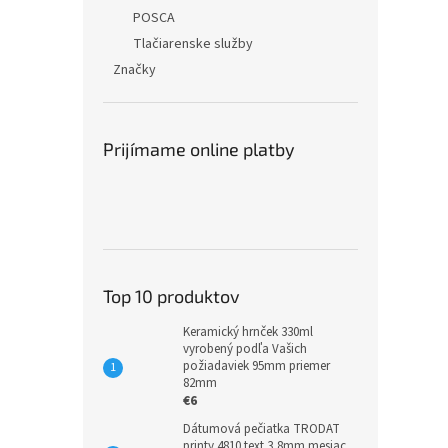
POSCA
Tlačiarenske služby
Značky
Prijímame online platby
Top 10 produktov
Keramický hrnček 330ml
vyrobený podľa Vašich
požiadaviek 95mm priemer
82mm
€6
Dátumová pečiatka TRODAT
printy 4810 text 3,8mm mesiac