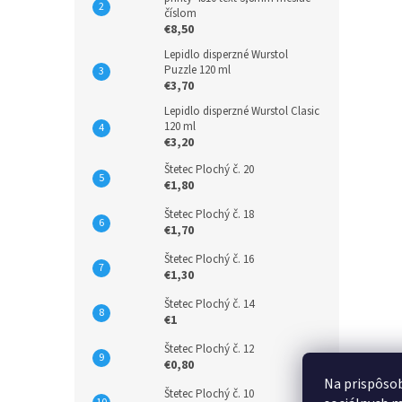
číslom
€8,50
Lepidlo disperzné Wurstol
Puzzle 120 ml
€3,70
Lepidlo disperzné Wurstol Clasic
120 ml
€3,20
Štetec Plochý č. 20
€1,80
Štetec Plochý č. 18
€1,70
Štetec Plochý č. 16
€1,30
Štetec Plochý č. 14
€1
Štetec Plochý č. 12
€0,80
Na prispôsob
Štetec Plochý č. 10