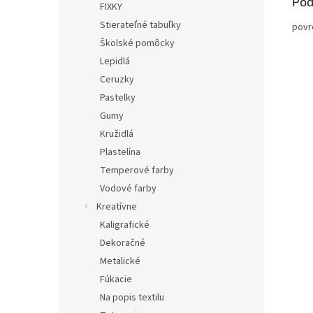
Pod
FIXKY
Stierateľné tabuľky
povr
Školské pomôcky
Lepidlá
Ceruzky
Pastelky
Gumy
Kružidlá
Plastelína
Temperové farby
Vodové farby
Kreatívne
Kaligrafické
Dekoračné
Metalické
Fúkacie
Na popis textilu