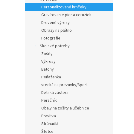
Personalizované hrnčeky
Gravírovanie pier a ceruziek
Drevené výrezy
Obrazy na plátno
Fotografie
Školské potreby
Zošity
Výkresy
Batohy
Peňaženka
vrecká na prezuvky/šport
Detská zástera
Peračník
Obaly na zošity a učebnice
Pravítka
Strúhadlá
Štetce