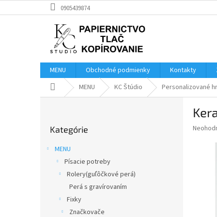
Prejsť
0905439874
na
obsah
MENU
Obchodné podmienky
Kontakty
Domov
MENU
KC Štúdio
Personalizované h
B
Ker
o
Preskočiť
č
Priemer
Neohod
Kategórie
kategórie
n
hodnote
ý
produkt
MENU
p
je
Písacie potreby
0,0
a
z
Rolery(guľôčkové perá)
n
5
e
Perá s gravírovaním
hviezdič
l
Fixky
Značkovače