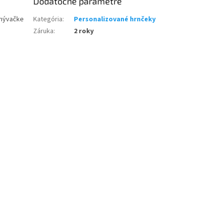
Dodatočné parametre
umývačke
Kategória
:
Personalizované hrnčeky
Záruka
:
2 roky