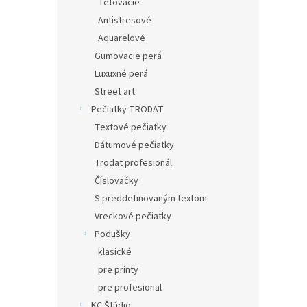
Tetovacie
Antistresové
Aquarelové
Gumovacie perá
Luxuxné perá
Street art
Pečiatky TRODAT
Textové pečiatky
Dátumové pečiatky
Trodat profesionál
Číslovačky
S preddefinovaným textom
Vreckové pečiatky
Podušky
klasické
pre printy
pre profesional
KC Štúdio