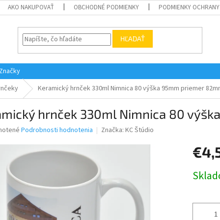
AKO NAKUPOVAŤ
OBCHODNÉ PODMIENKY
PODMIENKY OCHRANY
HĽADAŤ
Značky
rnčeky
Keramický hrnček 330ml Nimnica 80 výška 95mm priemer 82
amický hrnček 330ml Nimnica 80 výš
né
notené
Podrobnosti hodnotenia
Značka:
KC Štúdio
nie
€4,
u
Jednotk
Skla
cena:
iek.