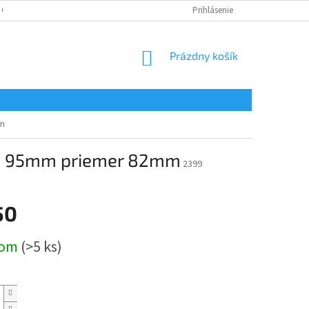
 OSOBNÝCH ÚDAJOV
Prihlásenie
NÁKUPNÝ
Prázdny košík
KOŠÍK
mm
ka 95mm priemer 82mm
2399
50
ová
dom
(>5 ks)