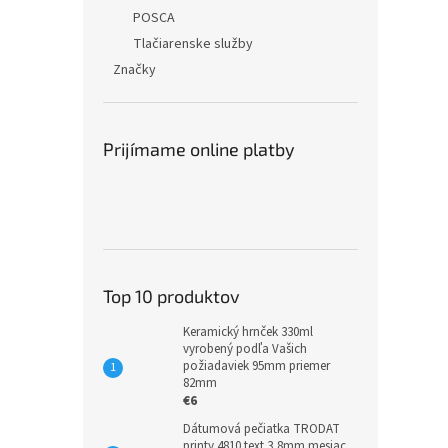
POSCA
Tlačiarenske služby
Značky
Prijímame online platby
Top 10 produktov
Keramický hrnček 330ml
vyrobený podľa Vašich
požiadaviek 95mm priemer
82mm
€6
Dátumová pečiatka TRODAT
printy 4810 text 3,8mm mesiac