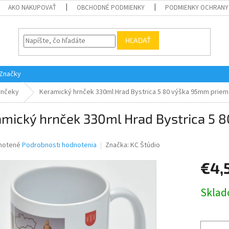
AKO NAKUPOVAŤ
OBCHODNÉ PODMIENKY
PODMIENKY OCHRANY
HĽADAŤ
Značky
rnčeky
Keramický hrnček 330ml Hrad Bystrica 5 80 výška 95mm prie
amický hrnček 330ml Hrad Bystrica 5
né
notené
Podrobnosti hodnotenia
Značka:
KC Štúdio
nie
€4,
u
Jednotk
Skla
cena:
iek.