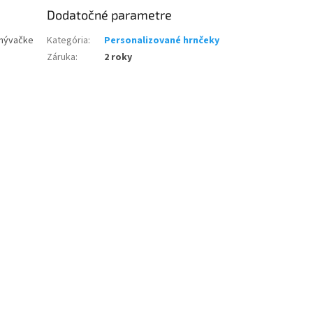
Dodatočné parametre
umývačke
Kategória
:
Personalizované hrnčeky
Záruka
:
2 roky