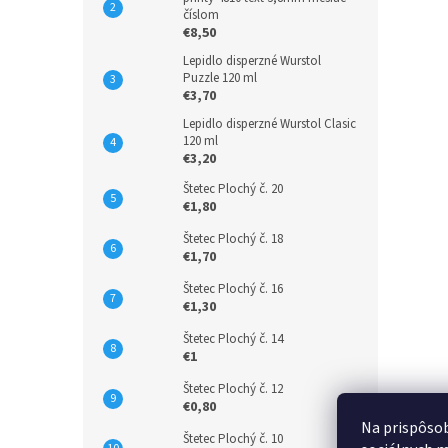
číslom
€8,50
Lepidlo disperzné Wurstol
Puzzle 120 ml
€3,70
Lepidlo disperzné Wurstol Clasic
120 ml
€3,20
Štetec Plochý č. 20
€1,80
Štetec Plochý č. 18
€1,70
Štetec Plochý č. 16
€1,30
Štetec Plochý č. 14
€1
Štetec Plochý č. 12
€0,80
Na prispôsob
Štetec Plochý č. 10