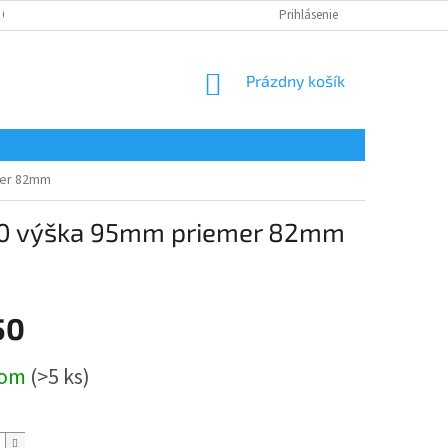
 OSOBNÝCH ÚDAJOV
Prihlásenie
NÁKUPNÝ
Prázdny košík
KOŠÍK
mer 82mm
 80 výška 95mm priemer 82mm
50
ová
dom
(>5 ks)