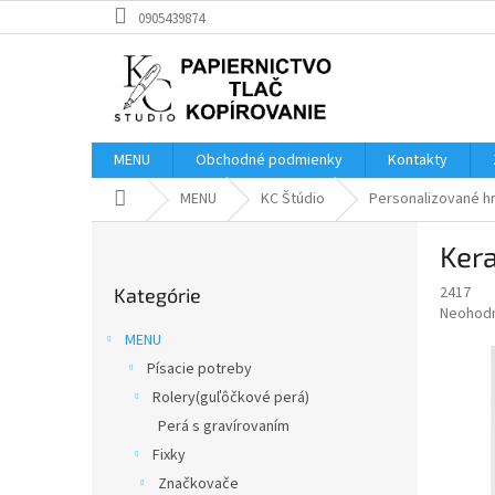
Prejsť
0905439874
na
obsah
MENU
Obchodné podmienky
Kontakty
Domov
MENU
KC Štúdio
Personalizované h
B
Ker
o
Preskočiť
č
2417
Kategórie
kategórie
n
Priemer
Neohod
ý
hodnote
MENU
p
produkt
Písacie potreby
je
a
0,0
Rolery(guľôčkové perá)
n
z
e
Perá s gravírovaním
5
l
Fixky
hviezdič
Značkovače