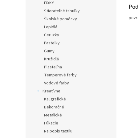
FIXKY
Pod
Stierateľné tabuľky
povr
Školské pomôcky
Lepidlá
Ceruzky
Pastelky
Gumy
Kružidlá
Plastelína
Temperové farby
Vodové farby
Kreatívne
Kaligrafické
Dekoračné
Metalické
Fúkacie
Na popis textilu