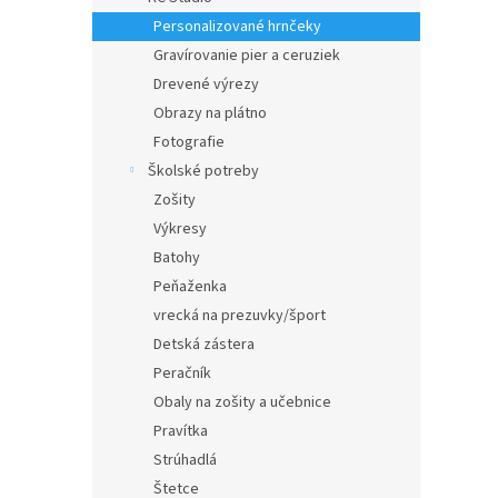
Personalizované hrnčeky
Gravírovanie pier a ceruziek
Drevené výrezy
Obrazy na plátno
Fotografie
Školské potreby
Zošity
Výkresy
Batohy
Peňaženka
vrecká na prezuvky/šport
Detská zástera
Peračník
Obaly na zošity a učebnice
Pravítka
Strúhadlá
Štetce