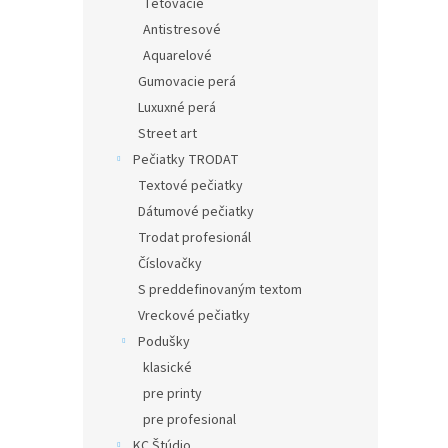
Tetovacie
Antistresové
Aquarelové
Gumovacie perá
Luxuxné perá
Street art
Pečiatky TRODAT
Textové pečiatky
Dátumové pečiatky
Trodat profesionál
Číslovačky
S preddefinovaným textom
Vreckové pečiatky
Podušky
klasické
pre printy
pre profesional
KC Štúdio