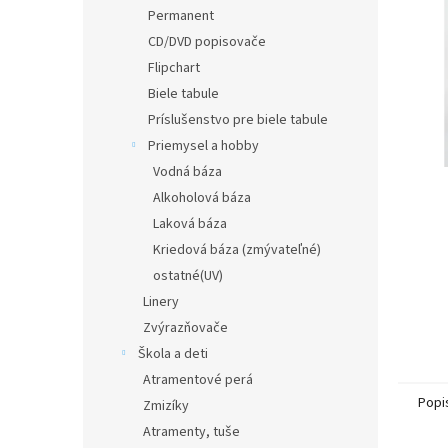
Permanent
CD/DVD popisovače
Flipchart
Biele tabule
Príslušenstvo pre biele tabule
Priemysel a hobby
Vodná báza
Alkoholová báza
Laková báza
Kriedová báza (zmývateľné)
ostatné(UV)
Linery
Zvýrazňovače
Škola a deti
Atramentové perá
Popi
Zmizíky
Atramenty, tuše