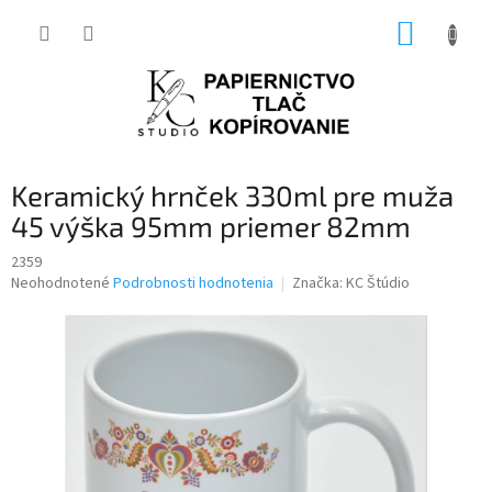
Prejsť
NÁKUP
na
obsah
KOŠÍK
Keramický hrnček 330ml pre muža
45 výška 95mm priemer 82mm
2359
Priemerné
Neohodnotené
Podrobnosti hodnotenia
Značka:
KC Štúdio
hodnotenie
produktu
je
0,0
z
5
hviezdičiek.