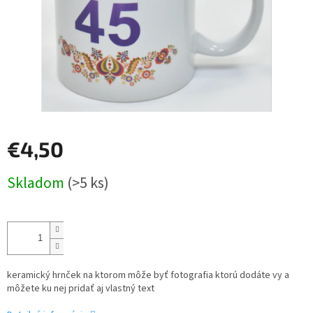
€4,50
Jednotková
Skladom
(>5 ks)
cena:
keramický hrnček na ktorom môže byť fotografia ktorú dodáte vy a
môžete ku nej pridať aj vlastný text