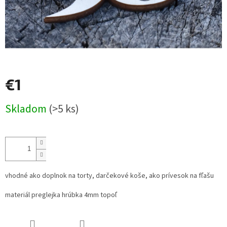
€1
Jednotková
Skladom
(>5 ks)
cena:
vhodné ako doplnok na torty, darčekové koše, ako prívesok na fľašu
materiál preglejka hrúbka 4mm topoľ