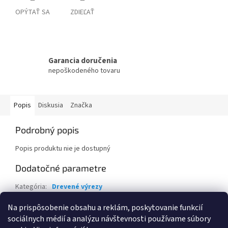
OPÝTAŤ SA
ZDIEĽAŤ
Garancia doručenia
nepoškodeného tovaru
Popis
Diskusia
Značka
Podrobný popis
Popis produktu nie je dostupný
Dodatočné parametre
Kategória
:
Drevené výrezy
Záruka
:
2 roky
Na prispôsobenie obsahu a reklám, poskytovanie funkcií
sociálnych médií a analýzu návštevnosti používame súbory