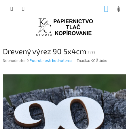
Prejsť
NÁKUP
na
obsah
KOŠÍK
Drevený výrez 90 5x4cm
2177
Priemerné
Neohodnotené
Podrobnosti hodnotenia
Značka:
KC Štúdio
hodnotenie
produktu
je
0,0
z
5
hviezdičiek.