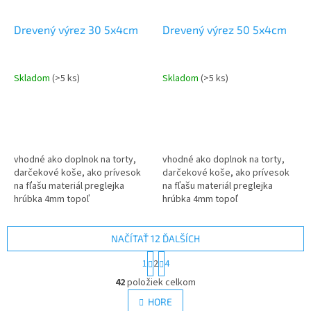
Drevený výrez 30 5x4cm
Drevený výrez 50 5x4cm
Skladom
(>5 ks)
Skladom
(>5 ks)
vhodné ako doplnok na torty,
vhodné ako doplnok na torty,
darčekové koše, ako prívesok
darčekové koše, ako prívesok
na fľašu materiál preglejka
na fľašu materiál preglejka
hrúbka 4mm topoľ
hrúbka 4mm topoľ
NAČÍTAŤ 12 ĎALŠÍCH
S
1
2
4
t
O
r
42
položiek celkom
v
á
l
HORE
n