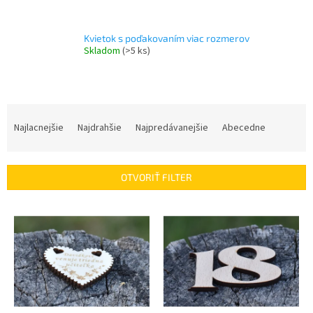
Kvietok s poďakovaním viac rozmerov
Skladom
(>5 ks)
R
a
Najlacnejšie
Najdrahšie
Najpredávanejšie
Abecedne
d
e
n
OTVORIŤ FILTER
i
e
V
p
ý
r
p
o
i
d
s
u
p
k
r
t