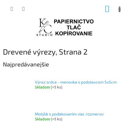
Prejsť
NÁKUP
na
obsah
KOŠÍK
Drevené výrezy
, Strana 2
Najpredávanejšie
Výrez srdce - menovka s podstavcom 5x5cm
Skladom
(>5 ks)
Motýlik s poďakovaním viac rozmerov
Skladom
(>5 ks)