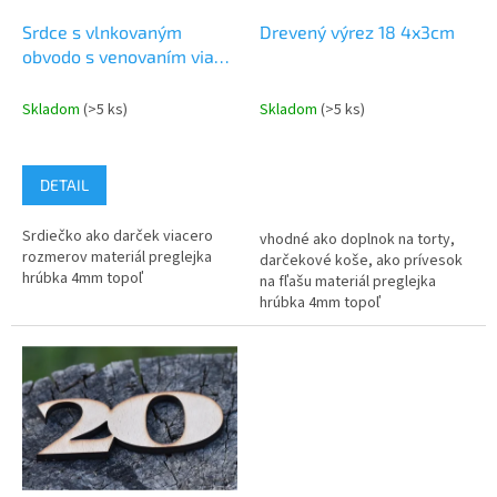
o
o
d
Srdce s vlnkovaným
Drevený výrez 18 4x3cm
v
u
obvodo s venovaním viac
k
rozmerov
t
Skladom
(>5 ks)
Skladom
(>5 ks)
o
v
DETAIL
Srdiečko ako darček viacero
vhodné ako doplnok na torty,
rozmerov materiál preglejka
darčekové koše, ako prívesok
hrúbka 4mm topoľ
na fľašu materiál preglejka
hrúbka 4mm topoľ