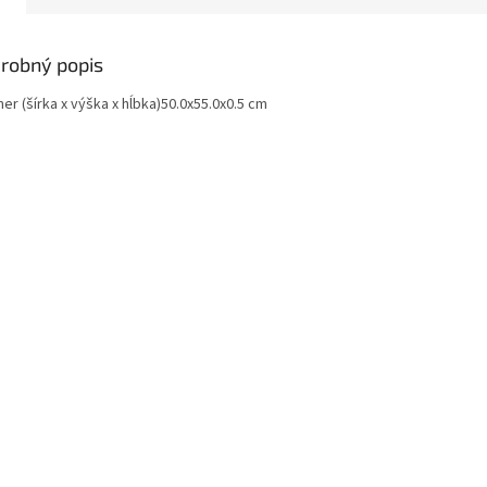
robný popis
r (šírka x výška x hĺbka)
50.0x55.0x0.5 cm