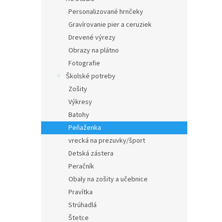
Personalizované hrnčeky
Gravírovanie pier a ceruziek
Drevené výrezy
Obrazy na plátno
Fotografie
Školské potreby
Zošity
Výkresy
Batohy
Peňaženka
vrecká na prezuvky/šport
Detská zástera
Peračník
Obaly na zošity a učebnice
Pravítka
Strúhadlá
Štetce