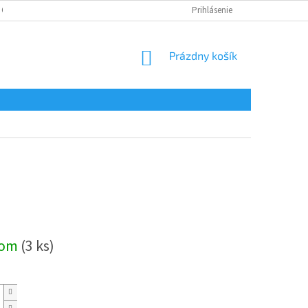
 OSOBNÝCH ÚDAJOV
Prihlásenie
NÁKUPNÝ
Prázdny košík
KOŠÍK
ová
dom
(3 ks)