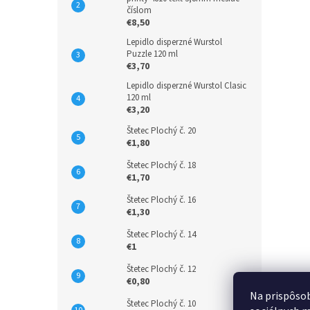
číslom
€8,50
Lepidlo disperzné Wurstol
Puzzle 120 ml
€3,70
Lepidlo disperzné Wurstol Clasic
120 ml
€3,20
Štetec Plochý č. 20
€1,80
Štetec Plochý č. 18
€1,70
Štetec Plochý č. 16
€1,30
Štetec Plochý č. 14
€1
Štetec Plochý č. 12
€0,80
Na prispôsob
Štetec Plochý č. 10