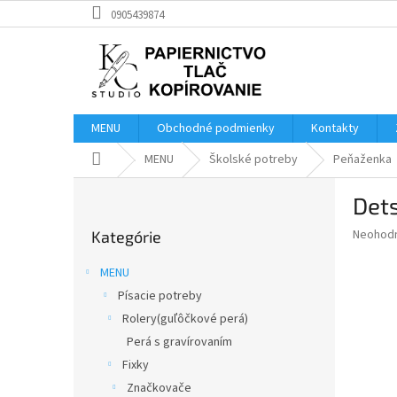
Prejsť
0905439874
na
obsah
MENU
Obchodné podmienky
Kontakty
Domov
MENU
Školské potreby
Peňaženka
B
Det
o
Preskočiť
č
Priemer
Neohod
Kategórie
kategórie
n
hodnote
ý
produkt
MENU
p
je
Písacie potreby
0,0
a
z
Rolery(guľôčkové perá)
n
5
e
Perá s gravírovaním
hviezdič
l
Fixky
Značkovače