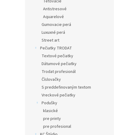
Tetovacie
Antistresové
Aquarelové
Gumovacie perá
Luxuxné perá
Street art
Pečiatky TRODAT
Textové pečiatky
Dátumové pečiatky
Trodat profesionál
Číslovačky
S preddefinovaným textom
Vreckové pečiatky
Podušky
klasické
pre printy
pre profesional
KC Štúdio