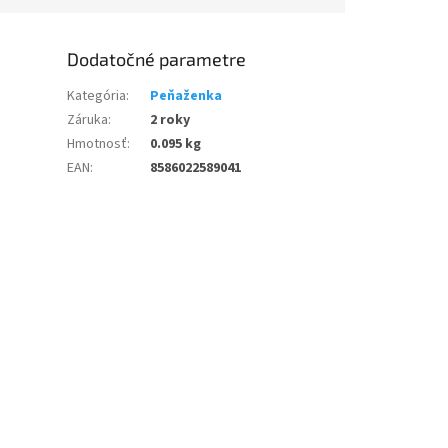
Dodatočné parametre
Kategória
:
Peňaženka
Záruka
:
2 roky
Hmotnosť
:
0.095 kg
EAN
:
8586022589041