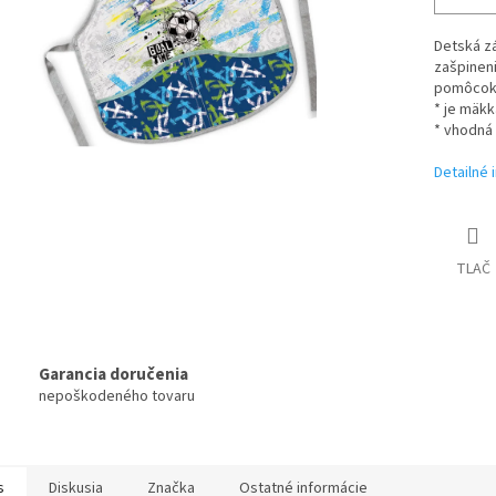
Detská z
zašpineni
pomôcok
* je mäkk
* vhodná 
Detailné 
TLAČ
Garancia doručenia
nepoškodeného tovaru
s
Diskusia
Značka
Ostatné informácie