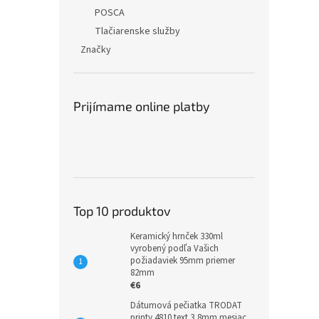
POSCA
Tlačiarenske služby
Značky
Prijímame online platby
Top 10 produktov
Keramický hrnček 330ml
vyrobený podľa Vašich
požiadaviek 95mm priemer
82mm
€6
Dátumová pečiatka TRODAT
printy 4810 text 3,8mm mesiac