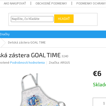
AKO NAKUPOVAŤ
OBCHODNÉ PODMIENKY
PODMIENKY OCHRANY
HĽADAŤ
Značky
Detská zástera GOAL TIME
ská zástera GOAL TIME
3240
né
notené
Podrobnosti hodnotenia
Značka:
ARGUS
nie
€6
u
Jednotk
Skla
cena:
iek.