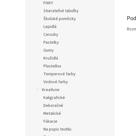
FIXKY
Stierateľné tabuľky
Pod
Školské pomôcky
Lepidlá
Rozme
Ceruzky
Pastelky
Gumy
Kružidlá
Plastelína
Temperové farby
Vodové farby
Kreatívne
Kaligrafické
Dekoračné
Metalické
Fúkacie
Na popis textilu