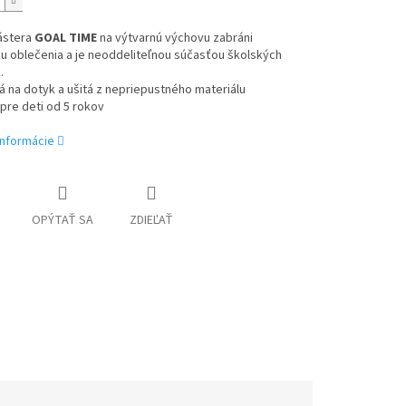
ástera
GOAL TIME
na výtvarnú výchovu zabráni
u oblečenia a je neoddeliteľnou súčasťou školských
.
á na dotyk a ušitá z nepriepustného materiálu
pre deti od 5 rokov
informácie
OPÝTAŤ SA
ZDIEĽAŤ