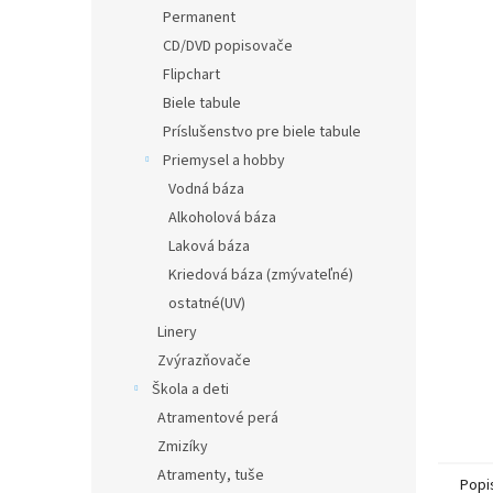
Permanent
CD/DVD popisovače
Flipchart
Biele tabule
Príslušenstvo pre biele tabule
Priemysel a hobby
Vodná báza
Alkoholová báza
Laková báza
Kriedová báza (zmývateľné)
ostatné(UV)
Linery
Zvýrazňovače
Škola a deti
Atramentové perá
Zmizíky
Atramenty, tuše
Popi