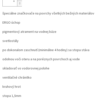
špeciálne značkovače na povrchy všetkých bežných materiálov
ERGO úchop
pigmentový atrament na vodnej báze
svetlostály
po dokonalom zaschnutí (minimálne 4 hodiny) sa stopa stáva
odolnou voči oteru a na poréznych povrchoch aj vode
skladovať vo vodorovnej polohe
ventilačné chránitko
kruhový hrot
stopa 1,5mm