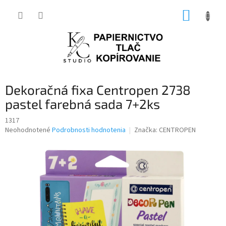
Prejsť
NÁKUP
na
obsah
KOŠÍK
Dekoračná fixa Centropen 2738
pastel farebná sada 7+2ks
1317
Priemerné
Neohodnotené
Podrobnosti hodnotenia
Značka:
CENTROPEN
hodnotenie
produktu
je
0,0
z
5
hviezdičiek.