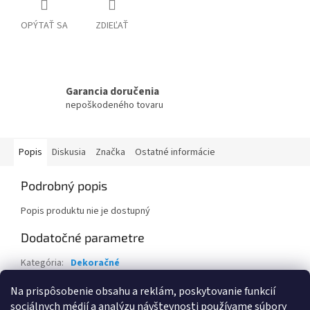
OPÝTAŤ SA
ZDIEĽAŤ
Garancia doručenia
nepoškodeného tovaru
Popis
Diskusia
Značka
Ostatné informácie
Podrobný popis
Popis produktu nie je dostupný
Dodatočné parametre
Kategória
:
Dekoračné
Záruka
:
2 roky
Na prispôsobenie obsahu a reklám, poskytovanie funkcií
sociálnych médií a analýzu návštevnosti používame súbory