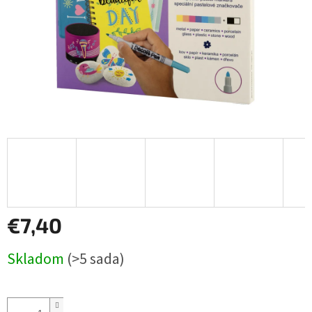
€7,40
Jednotková
Skladom
(>5 sada)
cena: