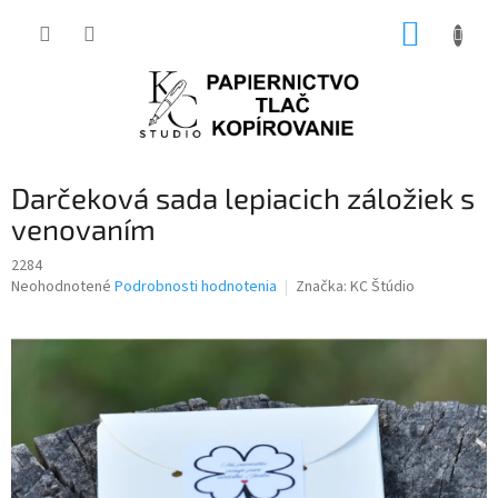
Prejsť
NÁKUP
na
obsah
KOŠÍK
Darčeková sada lepiacich záložiek s
venovaním
2284
Priemerné
Neohodnotené
Podrobnosti hodnotenia
Značka:
KC Štúdio
hodnotenie
produktu
je
0,0
z
5
hviezdičiek.