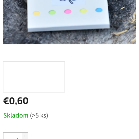
€0,60
Jednotková
Skladom
(>5 ks)
cena: