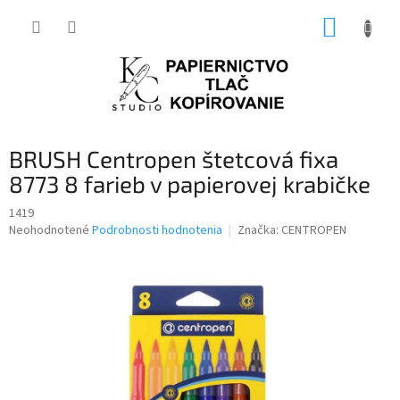
Prejsť
NÁKUP
na
obsah
KOŠÍK
BRUSH Centropen štetcová fixa
8773 8 farieb v papierovej krabičke
1419
Priemerné
Neohodnotené
Podrobnosti hodnotenia
Značka:
CENTROPEN
hodnotenie
produktu
je
0,0
z
5
hviezdičiek.