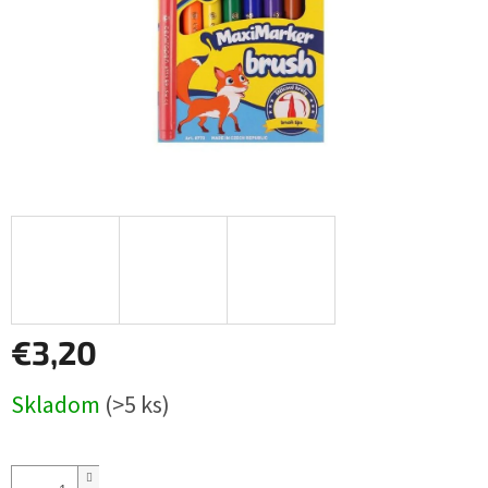
€3,20
Jednotková
Skladom
(>5 ks)
cena: