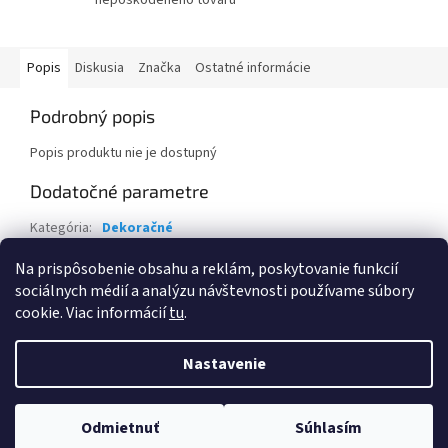
Popis
Diskusia
Značka
Ostatné informácie
Podrobný popis
Popis produktu nie je dostupný
Dodatočné parametre
Kategória
:
Dekoračné
Záruka
:
2 roky
Na prispôsobenie obsahu a reklám, poskytovanie funkcií
sociálnych médií a analýzu návštevnosti používame súbory
Z
cookie. Viac informácií
tu
.
á
Vytvoril Shoptet
p
Nastavenie
ä
t
Copyright 2026
Eva Krajčoviechová - KC Štúdio
. Všetky práva
i
Odmietnuť
Súhlasím
vyhradené.
Upraviť nastavenie cookies
e