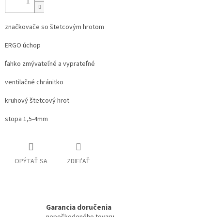
značkovače so štetcovým hrotom
ERGO úchop
ľahko zmývateľné a vyprateľné
ventilačné chránitko
kruhový štetcový hrot
stopa 1,5-4mm
OPÝTAŤ SA
ZDIEĽAŤ
Garancia doručenia
nepoškodeného tovaru