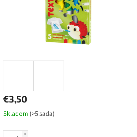
€3,50
Jednotková
Skladom
(>5 sada)
cena: