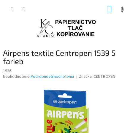
Prejsť
NÁKUP
na
obsah
KOŠÍK
Airpens textile Centropen 1539 5
farieb
1926
Priemerné
Neohodnotené
Podrobnosti hodnotenia
Značka:
CENTROPEN
hodnotenie
produktu
je
0,0
z
5
hviezdičiek.