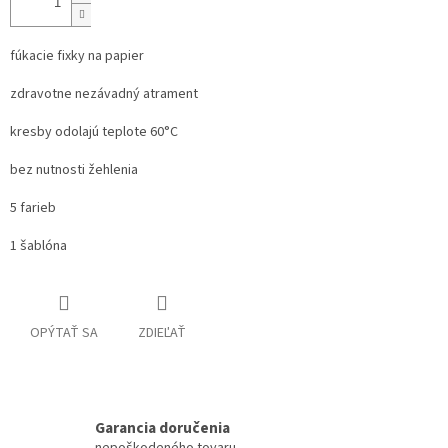
fúkacie fixky na papier
zdravotne nezávadný atrament
kresby odolajú teplote 60°C
bez nutnosti žehlenia
5 farieb
1 šablóna
OPÝTAŤ SA
ZDIEĽAŤ
Garancia doručenia
nepoškodeného tovaru