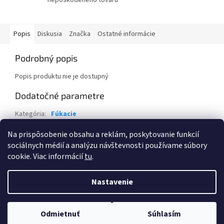
Popis
Diskusia
Značka
Ostatné informácie
Podrobný popis
Popis produktu nie je dostupný
Dodatočné parametre
Kategória
:
Fúkacie
Záruka
:
2 roky
Na prispôsobenie obsahu a reklám, poskytovanie funkcií
sociálnych médií a analýzu návštevnosti používame súbory
Z
cookie. Viac informácií
tu
.
á
Vytvoril Shoptet
p
Nastavenie
ä
t
Copyright 2026
Eva Krajčoviechová - KC Štúdio
. Všetky práva
i
Odmietnuť
Súhlasím
vyhradené.
Upraviť nastavenie cookies
e