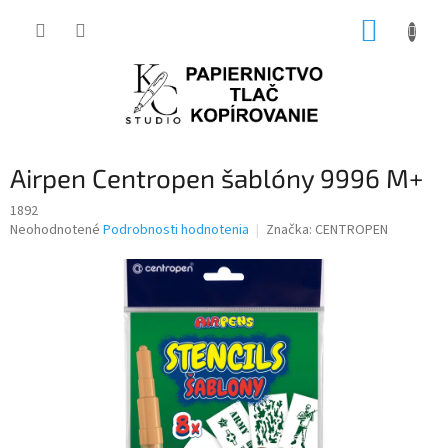
Prejsť
NÁKUP
na
obsah
KOŠÍK
Airpen Centropen šablóny 9996 M+
1892
Priemerné
Neohodnotené
Podrobnosti hodnotenia
Značka:
CENTROPEN
hodnotenie
produktu
je
0,0
z
5
hviezdičiek.