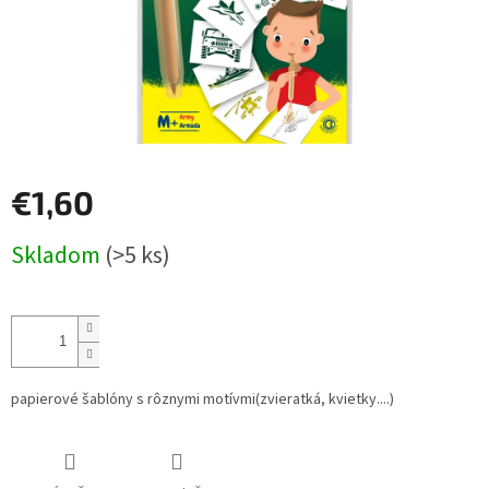
€1,60
Jednotková
Skladom
(>5 ks)
cena:
papierové šablóny s rôznymi motívmi(zvieratká, kvietky....)