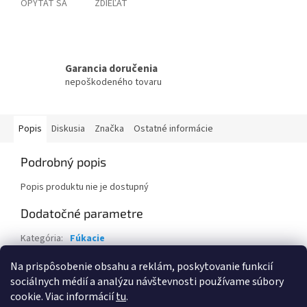
OPÝTAŤ SA
ZDIEĽAŤ
Garancia doručenia
nepoškodeného tovaru
Popis
Diskusia
Značka
Ostatné informácie
Podrobný popis
Popis produktu nie je dostupný
Dodatočné parametre
Kategória
:
Fúkacie
Záruka
:
2 roky
Na prispôsobenie obsahu a reklám, poskytovanie funkcií
sociálnych médií a analýzu návštevnosti používame súbory
Z
cookie. Viac informácií
tu
.