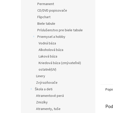
Permanent
CD/DVD popisovače
Flipchart
Biele tabule
Príslušenstvo pre biele tabule
Priemysel a hobby
Vodná báza
Alkoholová báza
Laková báza
Kriedová báza (zmývateľné)
ostatné(UV)
Linery
Zvýrazňovače
Škola a deti
Popi
Atramentové perá
Zmizíky
Pod
Atramenty, tuše