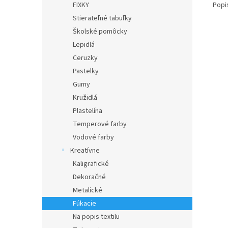
Popi
FIXKY
Stierateľné tabuľky
Školské pomôcky
Lepidlá
Ceruzky
Pastelky
Gumy
Kružidlá
Plastelína
Temperové farby
Vodové farby
Kreatívne
Kaligrafické
Dekoračné
Metalické
Fúkacie
Na popis textilu