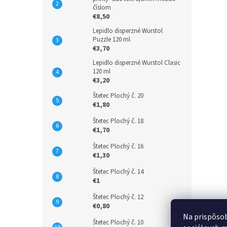
číslom
€8,50
Lepidlo disperzné Wurstol
Puzzle 120 ml
€3,70
Lepidlo disperzné Wurstol Clasic
120 ml
€3,20
Štetec Plochý č. 20
€1,80
Štetec Plochý č. 18
€1,70
Štetec Plochý č. 16
€1,30
Štetec Plochý č. 14
€1
Štetec Plochý č. 12
€0,80
Na prispôsob
Štetec Plochý č. 10