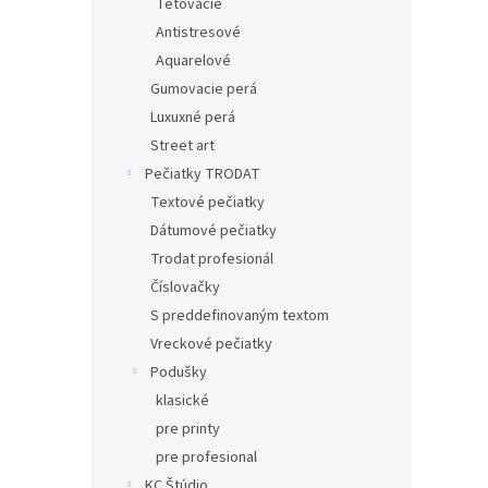
Tetovacie
Antistresové
Aquarelové
Gumovacie perá
Luxuxné perá
Street art
Pečiatky TRODAT
Textové pečiatky
Dátumové pečiatky
Trodat profesionál
Číslovačky
S preddefinovaným textom
Vreckové pečiatky
Podušky
klasické
pre printy
pre profesional
KC Štúdio