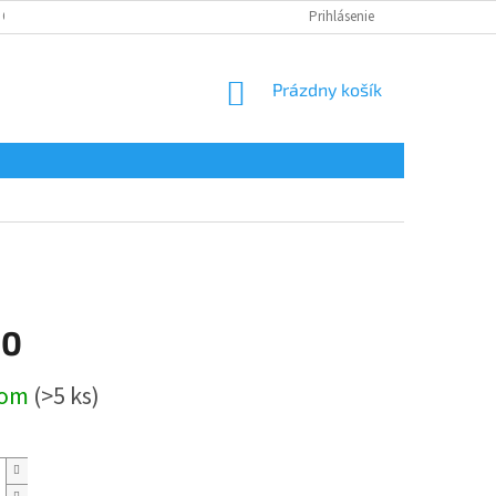
 OSOBNÝCH ÚDAJOV
Prihlásenie
NÁKUPNÝ
Prázdny košík
KOŠÍK
60
ová
dom
(>5 ks)