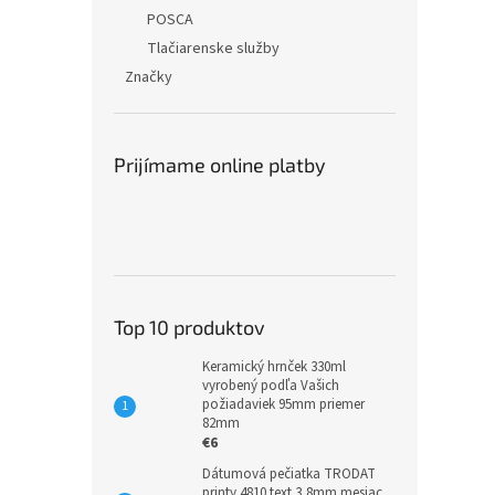
POSCA
Tlačiarenske služby
Značky
Prijímame online platby
Top 10 produktov
Keramický hrnček 330ml
vyrobený podľa Vašich
požiadaviek 95mm priemer
82mm
€6
Dátumová pečiatka TRODAT
printy 4810 text 3,8mm mesiac