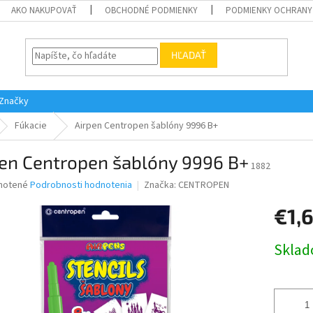
AKO NAKUPOVAŤ
OBCHODNÉ PODMIENKY
PODMIENKY OCHRANY
HĽADAŤ
Značky
Fúkacie
Airpen Centropen šablóny 9996 B+
pen Centropen šablóny 9996 B+
1882
né
notené
Podrobnosti hodnotenia
Značka:
CENTROPEN
nie
€1,
u
Jednotk
Skla
cena:
iek.