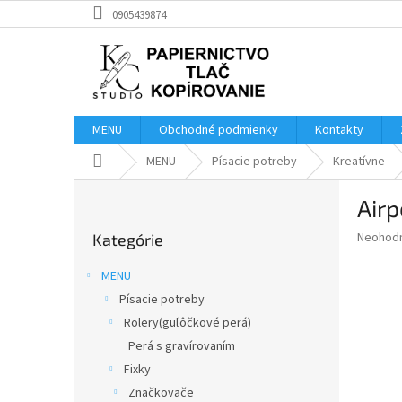
Prejsť
0905439874
na
obsah
MENU
Obchodné podmienky
Kontakty
Domov
MENU
Písacie potreby
Kreatívne
B
Air
o
Preskočiť
č
Priemer
Neohod
Kategórie
kategórie
n
hodnote
ý
produkt
MENU
p
je
Písacie potreby
0,0
a
z
Rolery(guľôčkové perá)
n
5
e
Perá s gravírovaním
hviezdič
l
Fixky
Značkovače