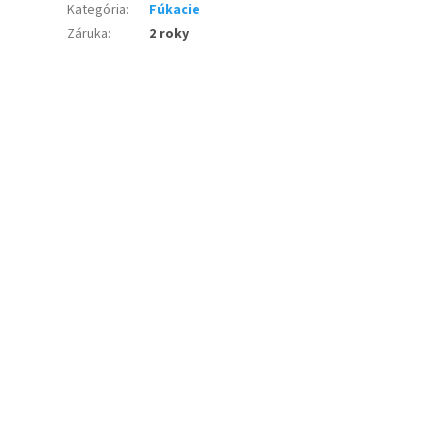
Kategória
:
Fúkacie
Záruka
:
2 roky